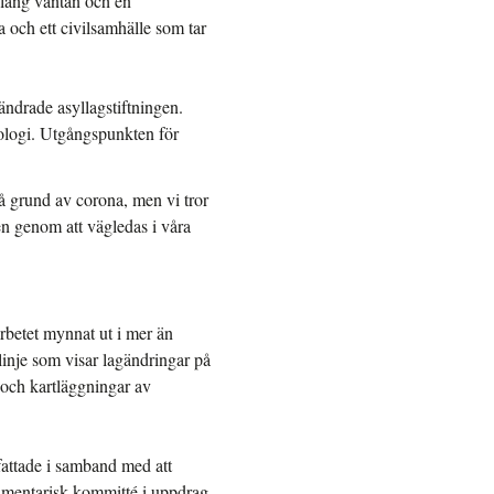
m lång väntan och en
a och ett civilsamhälle som tar
ndrade asyllagstiftningen.
tologi.
Utgångspunkten för
å grund av corona, men vi tror
n genom att vägledas i våra
arbetet mynnat ut i mer än
linje som visar lagändringar på
och kartläggningar av
fattade i samband med att
lamentarisk kommitté i uppdrag