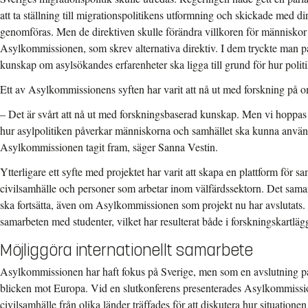
att ta ställning till migrationspolitikens utformning och skickade med d
genomföras. Men de direktiven skulle förändra villkoren för människor
Asylkommissionen, som skrev alternativa direktiv. I dem tryckte man på
kunskap om asylsökandes erfarenheter ska ligga till grund för hur polit
Ett av Asylkommissionens syften har varit att nå ut med forskning på o
– Det är svårt att nå ut med forskningsbaserad kunskap. Men vi hoppas a
hur asylpolitiken påverkar människorna och samhället ska kunna använ
Asylkommissionen tagit fram, säger Sanna Vestin.
Ytterligare ett syfte med projektet har varit att skapa en plattform för s
civilsamhälle och personer som arbetar inom välfärdssektorn. Det sa
ska fortsätta, även om Asylkommissionen som projekt nu har avslutats. 
samarbeten med studenter, vilket har resulterat både i forskningskartlä
Möjliggöra internationellt samarbete
Asylkommissionen har haft fokus på Sverige, men som en avslutning på
blicken mot Europa. Vid en slutkonferens presenterades Asylkommissio
civilsamhälle från olika länder träffades för att diskutera hur situatione