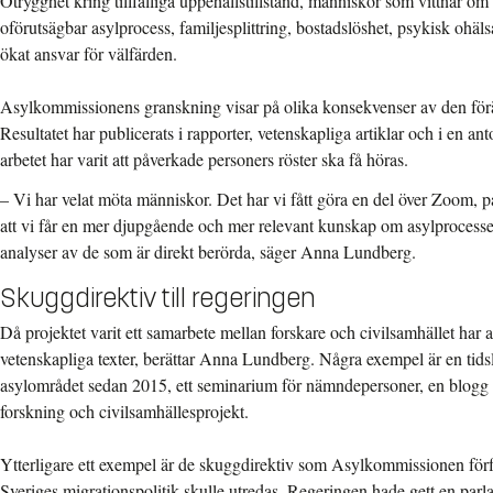
Otrygghet kring tillfälliga uppehållstillstånd, människor som vittnar o
oförutsägbar asylprocess, familjesplittring, bostadslöshet, psykisk ohäls
ökat ansvar för välfärden.
Asylkommissionens granskning visar på olika konsekvenser av den förä
Resultatet har publicerats i rapporter, vetenskapliga artiklar och i en an
arbetet har varit att påverkade personers röster ska få höras.
– Vi har velat möta människor. Det har vi fått göra en del över Zoom, p
att vi får en mer djupgående och mer relevant kunskap om asylprocesse
analyser av de som är direkt berörda, säger Anna Lundberg.
Skuggdirektiv till regeringen
Då projektet varit ett samarbete mellan forskare och civilsamhället har 
vetenskapliga texter, berättar Anna Lundberg. Några exempel är en tids
asylområdet sedan 2015, ett seminarium för nämndepersoner, en blogg 
forskning och civilsamhällesprojekt.
Ytterligare ett exempel är de skuggdirektiv som Asylkommissionen för
Sveriges migrationspolitik skulle utredas. Regeringen hade gett en par