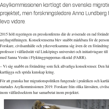
Asylkommissionen kartlagt den svenska migratio
projektet, men forskningsledare Anna Lundberg
leva vidare.
2015 höll regeringen en presskonferens där de aviserade en rad förändr
asyllagstiftningen. Konsekvenserna blev snabbt märkbara för de persone
Forskare, civilsamhälle och yrkesverksamma såg även de en förändrin
professor i välfärdsrätt vid Linköpings universitet och initiativtagare t
med Sanna Vestin i Flyktinggruppernas riksråd (FARR).
– Vi såg snabbt en förändring som fick allvarliga konsekvenser. Den här
kartlägga och sprida kunskap kring.
För att granska hur migrationspolitiken fungerade i praktiken och kart
startades Asylkommissionen 2019. Forskare från olika lärosäten, civils
inom välfärdssektorn har samarbetat inom projektet.