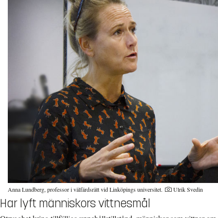
Anna Lundberg, professor i välfärdsrätt vid Linköpings universitet.
Ulrik Svedin
Har lyft människors vittnesmål