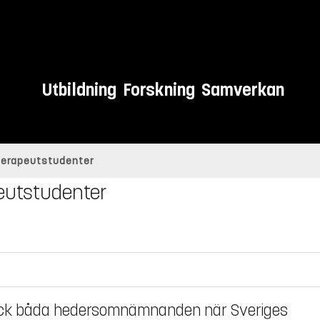
Utbildning
Forskning
Samverkan
terapeutstudenter
eutstudenter
fick båda hedersomnämnanden när Sveriges