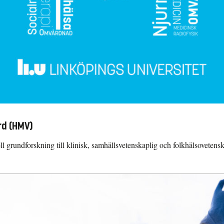
rd (HMV)
rundforskning till klinisk, samhällsvetenskaplig och folkhälsovetenska