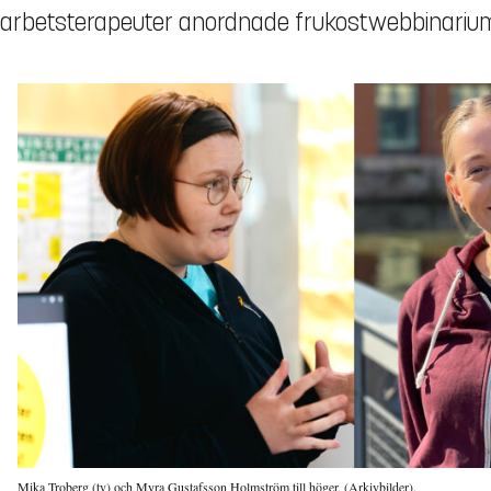
arbetsterapeuter anordnade frukostwebbinarium f
Mika Troberg (tv) och Myra Gustafsson Holmström till höger. (Arkivbilder).