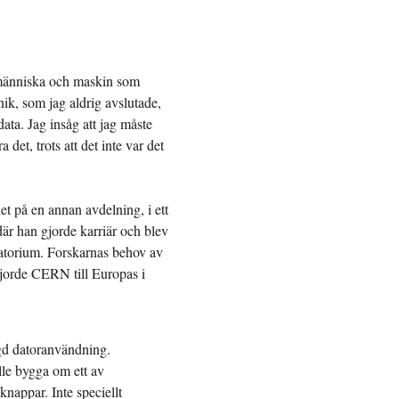
n människa och maskin som
ik, som jag aldrig avslutade,
 data. Jag insåg att jag måste
det, trots att det inte var det
et på en annan avdelning, i ett
r han gjorde karriär och blev
ratorium. Forskarnas behov av
gjorde CERN till Europas i
gd datoranvändning.
e bygga om ett av
knappar. Inte speciellt