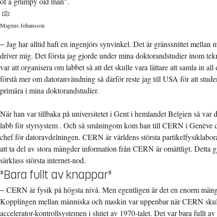
of a grumpy old man".
Magnus Johansson
−
Jag har alltid haft en ingenjörs synvinkel. Det är gränssnittet mella
driver mig. Det första jag gjorde under mina doktorandstudier inom tekn
var att organisera om labbet så att det skulle vara lättare att samla in all
förstå mer om datoranvändning så därför reste jag till USA för att studera 
primära i mina doktorandstudier.
När han var tillbaka på universitetet i Gent i hemlandet Belgien så var d
labb för styrsystem . Och så småningom kom han till CERN i Genève dä
chef för datoravdelningen. CERN är världens största partikelfysiklabo
att ta del av stora mängder information från CERN är omättligt. Detta 
särklass största internet-nod.
"Bara fullt av knappar"
−
CERN är fysik på högsta nivå. Men egentligen är det en enorm män
Kopplingen mellan människa och maskin var uppenbar när CERN skull
accelerator-kontrollsystemen i slutet av 1970-talet. Det var bara fullt av 