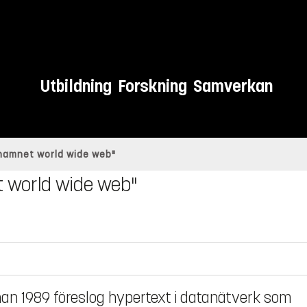
Utbildning
Forskning
Samverkan
e namnet world wide web"
net world wide web"
r han 1989 föreslog hypertext i datanätverk som