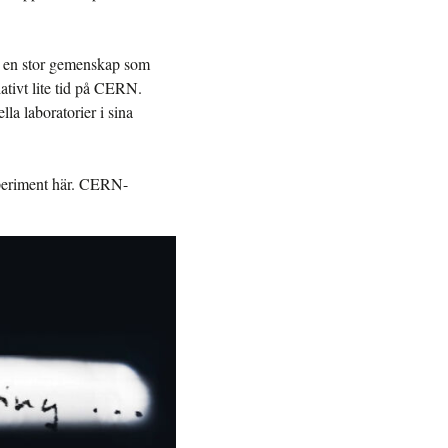
ör en stor gemenskap som
lativt lite tid på CERN.
la laboratorier i sina
xperiment här. CERN-