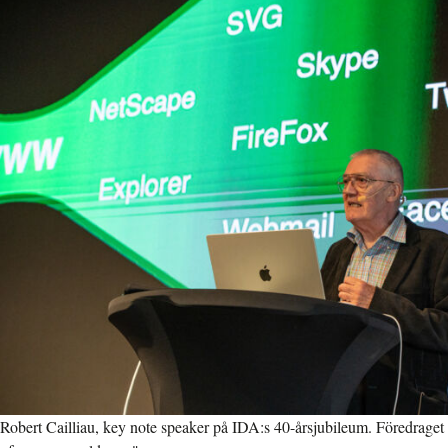
Robert Cailliau, key note speaker på IDA:s 40-årsjubileum. Föredraget 