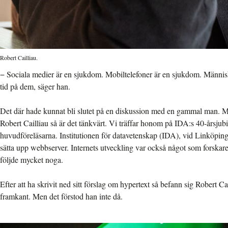
Robert Cailliau.
− Sociala medier är en sjukdom. Mobiltelefoner är en sjukdom. Människ
tid på dem, säger han.
Det där hade kunnat bli slutet på en diskussion med en gammal man. 
Robert Cailliau så är det tänkvärt. Vi träffar honom på IDA:s 40-årsjub
huvudföreläsarna. Institutionen för datavetenskap (IDA), vid Linköpings 
sätta upp webbserver. Internets utveckling var också något som forskar
följde mycket noga.
Efter att ha skrivit ned sitt förslag om hypertext så befann sig Robert Ca
framkant. Men det förstod han inte då.