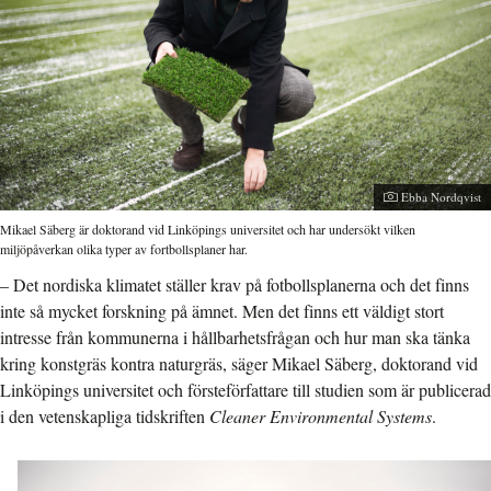
Fotograf:
Ebba Nordqvist
Mikael Säberg är doktorand vid Linköpings universitet och har undersökt vilken
miljöpåverkan olika typer av fortbollsplaner har.
– Det nordiska klimatet ställer krav på fotbollsplanerna och det finns
inte så mycket forskning på ämnet. Men det finns ett väldigt stort
intresse från kommunerna i hållbarhetsfrågan och hur man ska tänka
kring konstgräs kontra naturgräs, säger Mikael Säberg, doktorand vid
Linköpings universitet och försteförfattare till studien som är publicerad
i den vetenskapliga tidskriften
Cleaner Environmental Systems
.