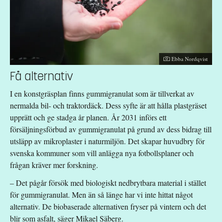
Fotograf:
Ebba Nordqvist
Få alternativ
I en konstgräsplan finns gummigranulat som är tillverkat av
nermalda bil- och traktordäck. Dess syfte är att hålla plastgräset
upprätt och ge stadga år planen. År 2031 införs ett
försäljningsförbud av gummigranulat på grund av dess bidrag till
utsläpp av mikroplaster i naturmiljön. Det skapar huvudbry för
svenska kommuner som vill anlägga nya fotbollsplaner och
frågan kräver mer forskning.
– Det pågår försök med biologiskt nedbrytbara material i stället
för gummigranulat. Men än så länge har vi inte hittat något
alternativ. De biobaserade alternativen fryser på vintern och det
blir som asfalt, säger Mikael Säberg.