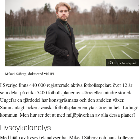
Ebba Nordqvist
Mikael Säberg, doktorand vid IEI.
I Sverige finns 440 000 registrerade aktiva fotbollsspelare över 12 år
som delar på cirka 5400 fotbollsplaner av större eller mindre storlek.
Ungefär en fjärdedel har konstgräsmatta och den andelen växer.
Sammanlagt täcker svenska fotbollsplaner en yta större än hela Lidingö
kommun. Men hur ser det ut med miljöpåverkan av alla dessa planer?
Livscykelanalys
Med hjälp av livscykelanalyser har Mikeal Säberg och hans kollegor