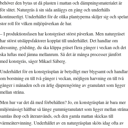
behöver den bytas ut då plasten i mattan och dämpningsmaterialet är
för slitet. Naturgräs å sin sida anläggs en gång och underhålls
kontinuerligt. Underhållet för de olika plantyperna skiljer sig och spelar
stor roll för vilken miljöpåverkan de har.
– I produktionsfasen har konstgräset störst påverkan. Men naturgräset
har störst utsläppsfaktorer kopplat till underhållet. Det handlar om
dressning, gödsling, du ska klippa gräset flera gånger i veckan och det
ska luftas med jämna mellanrum. Så det är många processer jämfört
med konstgräs, säger Mikael Säberg.
Underhållet för en konstgräsplan är betydligt mer blygsamt och handlar
om borstning en till två gånger i veckan, möjligen harvning en till två
gånger i månaden och en årlig djuprengöring av granulatet som ligger
mellan stråna.
Men hur var det då med förbehållen? Jo, en konstgräsplan är bara mer
miljömässigt hållbar så länge gummigranulatet som ligger mellan stråna
samlas ihop och återanvänds, och den gamla mattan skickas till
värmeåtervinning. Underhållet av en naturgräsplan sköts idag ofta av