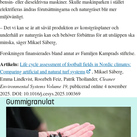
bensin- eller dieseldrivna maskiner. Skulle maskinparken i stället
elektrifieras ändras förutsättningarna och naturgräset blir mer
miljövänligt.
– Det vi kan se är att såväl produktion av konstgräsplaner och
underhåll av naturgräs kan och behöver förbättras för att utsläppen ska
minska, säger Mikael Säberg,
Forskningen finansierades bland annat av Familjen Kamprads stiftelse.
Artikeln:
Life cycle assessment of football fields in Nordic climates:
Comparing artificial and natural turf systems
, Mikael Säberg,
Emma Lindkvist, Roozbeh Feiz, Patrik Thollander,
Cleaner
Environmental Systems Volume 19
, publicerad online 4 november
2025. DOI: 10.1016/j.cesys.2025.100369
Gummigranulat