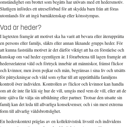
omständighet om brottet som begåtts har utövats med ett hedersmotiv.
Slutligen infördes ett utreseförbud för att skydda barn från att föras
utomlands för att ingå barnäktenskap eller könsstympas.
Vad är heder?
I lagtexten framgår att motivet ska ha varit att bevara eller återupprätta
en persons eller familjs, släkts eller annan liknande grupps heder. För
att kunna fastställa motivet är det därför viktigt att ha en förståelse och
kunskap om vad heder egentligen är. I förarbetena till lagen framgår att
hedersrelaterat våld och förtryck innebär att människor, främst flickor
och kvinnor, men även pojkar och män, begränsas i sina liv och utsätts
för påtryckningar och våld som syftar till att upprätthålla familjens
kontroll över individen. Kontrollen av flickor och kvinnor kan handla
om att de inte får klä sig hur de vill, umgås med vem de vill, eller att de
inte själva får välja sin utbildning eller partner. Trotsar den utsatte sin
familj kan det leda till allvarliga konsekvenser, och i sin mest extrema
form till allvarlig våldsbrottslighet.
En hederskontext präglas av en kollektivistisk livsstil och individens