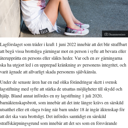
Fotograf:
Juanmonino
Lagförslaget som träder i kraft 1 juni 2022 innebär att det blir straffbart
att begå vissa brottsliga gärningar mot en person i syfte att bevara eller
återupprätta en persons eller släkts heder. Var och en av gärningarna
ska ha utgjort led i en upprepad kränkning av personens integritet, och
varit ägnade att allvarligt skada personens självkänsla.
Under de senaste åren har en rad olika förändringar skett i svensk
lagstiftning med syfte att stärka de utsattas möjligheter till skydd och
hjälp. Bland annat infördes en ny lagstiftning 1 juli 2020,
barnäktenskapsbrott, som innebär att det inte längre krävs en särskild
utsatthet eller ett olaga tvång när barn under 18 år ingår äktenskap för
att det ska vara brottsligt. Det infördes samtidigt en särskild
straffskärpningsgrund som innebär att det ses som en försvårande