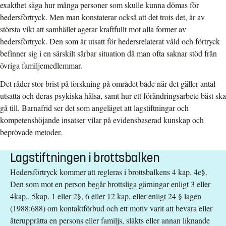
exakthet säga hur många personer som skulle kunna dömas för
hedersförtryck. Men man konstaterar också att det trots det, är av
största vikt att samhället agerar kraftfullt mot alla former av
hedersförtryck. Den som är utsatt för hedersrelaterat våld och förtryck
befinner sig i en särskilt sårbar situation då man ofta saknar stöd från
övriga familjemedlemmar.
Det råder stor brist på forskning på området både när det gäller antal
utsatta och deras psykiska hälsa, samt hur ett förändringsarbete bäst ska
gå till. Barnafrid ser det som angeläget att lagstiftningar och
kompetenshöjande insatser vilar på evidensbaserad kunskap och
beprövade metoder.
Lagstiftningen i brottsbalken
Hedersförtryck kommer att regleras i brottsbalkens 4 kap. 4e§.
Den som mot en person begår brottsliga gärningar enligt 3 eller
4kap., 5kap. 1 eller 2§, 6 eller 12 kap. eller enligt 24 § lagen
(1988:688) om kontaktförbud och ett motiv varit att bevara eller
återupprätta en persons eller familjs, släkts eller annan liknande