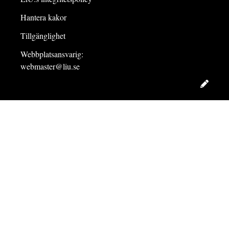
Hantera kakor
Tillgänglighet
Webbplatsansvarig:
webmaster@liu.se
Redig