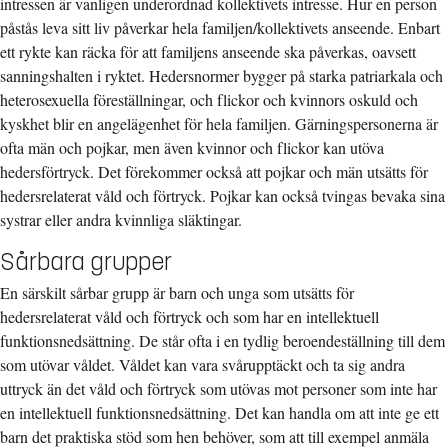
intressen är vanligen underordnad kollektivets intresse. Hur en person
påstås leva sitt liv påverkar hela familjen/kollektivets anseende. Enbart
ett rykte kan räcka för att familjens anseende ska påverkas, oavsett
sanningshalten i ryktet. Hedersnormer bygger på starka patriarkala och
heterosexuella föreställningar, och flickor och kvinnors oskuld och
kyskhet blir en angelägenhet för hela familjen. Gärningspersonerna är
ofta män och pojkar, men även kvinnor och flickor kan utöva
hedersförtryck. Det förekommer också att pojkar och män utsätts för
hedersrelaterat våld och förtryck. Pojkar kan också tvingas bevaka sina
systrar eller andra kvinnliga släktingar.
Sårbara grupper
En särskilt sårbar grupp är barn och unga som utsätts för
hedersrelaterat våld och förtryck och som har en intellektuell
funktionsnedsättning. De står ofta i en tydlig beroendeställning till dem
som utövar våldet. Våldet kan vara svårupptäckt och ta sig andra
uttryck än det våld och förtryck som utövas mot personer som inte har
en intellektuell funktionsnedsättning. Det kan handla om att inte ge ett
barn det praktiska stöd som hen behöver, som att till exempel anmäla