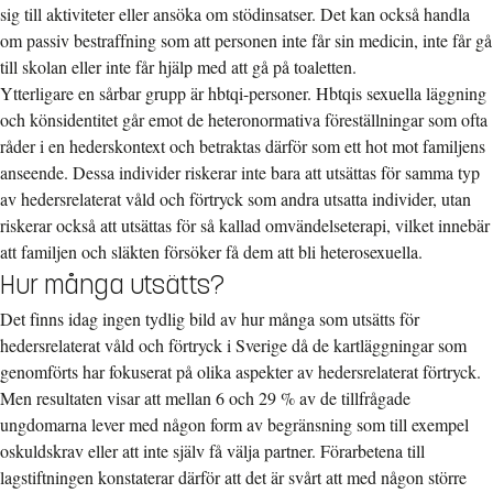
sig till aktiviteter eller ansöka om stödinsatser. Det kan också handla
om passiv bestraffning som att personen inte får sin medicin, inte får gå
till skolan eller inte får hjälp med att gå på toaletten.
Ytterligare en sårbar grupp är hbtqi-personer. Hbtqis sexuella läggning
och könsidentitet går emot de heteronormativa föreställningar som ofta
råder i en hederskontext och betraktas därför som ett hot mot familjens
anseende. Dessa individer riskerar inte bara att utsättas för samma typ
av hedersrelaterat våld och förtryck som andra utsatta individer, utan
riskerar också att utsättas för så kallad omvändelseterapi, vilket innebär
att familjen och släkten försöker få dem att bli heterosexuella.
Hur många utsätts?
Det finns idag ingen tydlig bild av hur många som utsätts för
hedersrelaterat våld och förtryck i Sverige då de kartläggningar som
genomförts har fokuserat på olika aspekter av hedersrelaterat förtryck.
Men resultaten visar att mellan 6 och 29 % av de tillfrågade
ungdomarna lever med någon form av begränsning som till exempel
oskuldskrav eller att inte själv få välja partner. Förarbetena till
lagstiftningen konstaterar därför att det är svårt att med någon större