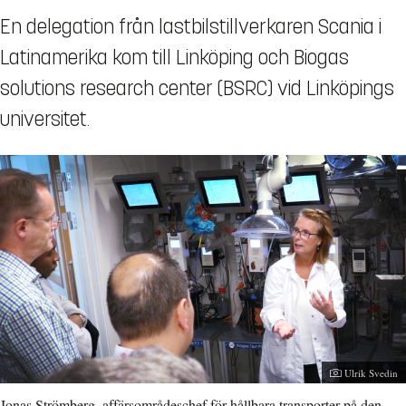
En delegation från lastbilstillverkaren Scania i
Latinamerika kom till Linköping och Biogas
solutions research center (BSRC) vid Linköpings
universitet.
Fotograf:
Ulrik Svedin
Jonas Strömberg, affärsområdeschef för hållbara transporter på den