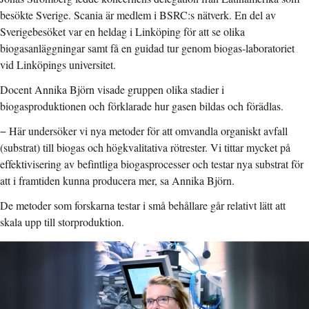
besökte Sverige. Scania är medlem i BSRC:s nätverk. En del av
Sverigebesöket var en heldag i Linköping för att se olika
biogasanläggningar samt få en guidad tur genom biogas-laboratoriet
vid Linköpings universitet.
Docent Annika Björn visade gruppen olika stadier i
biogasproduktionen och förklarade hur gasen bildas och förädlas.
− Här undersöker vi nya metoder för att omvandla organiskt avfall
(substrat) till biogas och högkvalitativa rötrester. Vi tittar mycket på
effektivisering av befintliga biogasprocesser och testar nya substrat för
att i framtiden kunna producera mer, sa Annika Björn.
De metoder som forskarna testar i små behållare går relativt lätt att
skala upp till storproduktion.