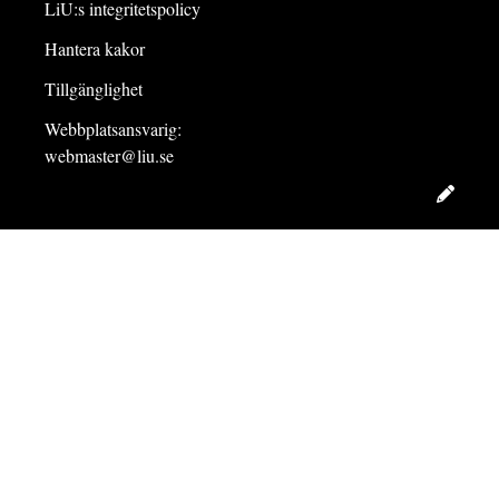
LiU:s integritetspolicy
Hantera kakor
Tillgänglighet
Webbplatsansvarig:
webmaster@liu.se
Redig