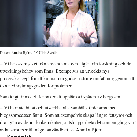
Fotograf:
Docent Annika Björn.
Ulrik Svedin
− Vi lär oss mycket från användarna och utgår från forskning och de
utvecklingsbehov som finns. Exempelvis att utveckla nya
processkoncept för att kunna röta gödsel i större omfattning genom att
öka nedbrytningsgraden för proteiner.
Samtidigt finns det fler saker att upptäcka i spåren av biogasen.
− Vi har inte hittat och utvecklat alla samhällsfördelarna med
biogasprocessen ännu. Som att exempelvis skapa längre fettsyror och
dra nytta av dem i biokemikalier, alltså upparbeta det som en gång varit
avfallsresurser till något användbart, sa Annika Björn.