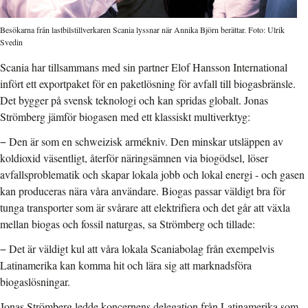
Besökarna från lastbilstillverkaren Scania lyssnar när Annika Björn berättar. Foto: Ulrik
Svedin
Scania har tillsammans med sin partner Elof Hansson International
infört ett exportpaket för en paketlösning för avfall till biogasbränsle.
Det bygger på svensk teknologi och kan spridas globalt. Jonas
Strömberg jämför biogasen med ett klassiskt multiverktyg:
− Den är som en schweizisk armékniv. Den minskar utsläppen av
koldioxid väsentligt, återför näringsämnen via biogödsel, löser
avfallsproblematik och skapar lokala jobb och lokal energi - och gasen
kan produceras nära våra användare. Biogas passar väldigt bra för
tunga transporter som är svårare att elektrifiera och det går att växla
mellan biogas och fossil naturgas, sa Strömberg och tillade:
− Det är väldigt kul att våra lokala Scaniabolag från exempelvis
Latinamerika kan komma hit och lära sig att marknadsföra
biogaslösningar.
Jonas Strömberg ledde koncernens delegation från Latinamerika som