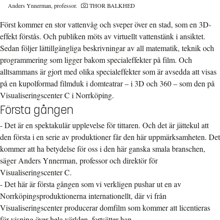
Anders Ynnerman, professor.
THOR BALKHED
Först kommer en stor vattenvåg och sveper över en stad, som en 3D-
effekt förstås. Och publiken möts av virtuellt vattenstänk i ansiktet.
Sedan följer lättillgängliga beskrivningar av all matematik, teknik och
programmering som ligger bakom specialeffekter på film. Och
alltsammans är gjort med olika specialeffekter som är avsedda att visas
på en kupolformad filmduk i domteatrar – i 3D och 360 – som den på
Visualiseringscenter C i Norrköping.
Första gången
- Det är en spektakulär upplevelse för tittaren. Och det är jättekul att
den första i en serie av produktioner får den här uppmärksamheten. Det
kommer att ha betydelse för oss i den här ganska smala branschen,
säger Anders Ynnerman, professor och direktör för
Visualiseringscenter C.
- Det här är första gången som vi verkligen pushar ut en av
Norrköpingsproduktionerna internationellt, där vi från
Visualiseringscenter producerar domfilm som kommer att licentieras
för visning över hela världen, fortsätter han.