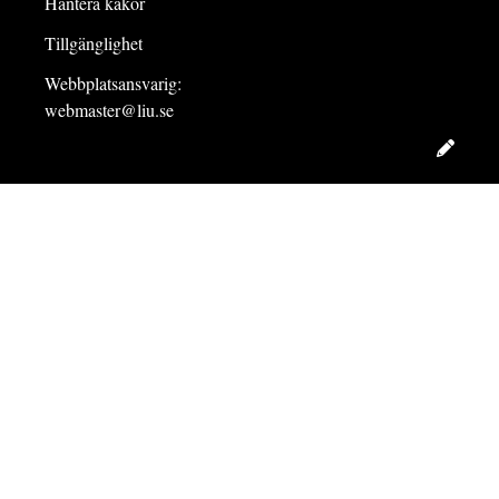
Hantera kakor
Tillgänglighet
Webbplatsansvarig:
webmaster@liu.se
Redig