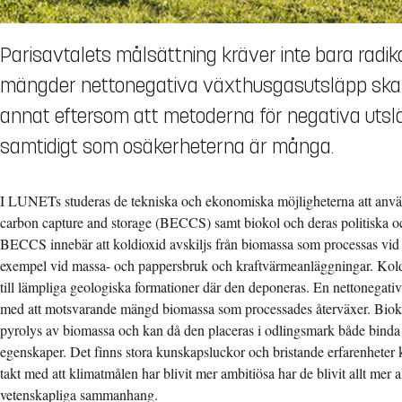
Parisavtalets målsättning kräver inte bara radi
mängder nettonegativa växthusgasutsläpp skapa
annat eftersom att metoderna för negativa utslä
samtidigt som osäkerheterna är många.
I LUNETs studeras de tekniska och ekonomiska möjligheterna att anv
carbon capture and storage (BECCS) samt biokol och deras politiska 
BECCS innebär att koldioxid avskiljs från biomassa som processas vid s
exempel vid massa- och pappersbruk och kraftvärmeanläggningar. Kold
till lämpliga geologiska formationer där den deponeras. En nettonegativ 
med att motsvarande mängd biomassa som processades återväxer. Biok
pyrolys av biomassa och kan då den placeras i odlingsmark både binda 
egenskaper. Det finns stora kunskapsluckor och bristande erfarenheter
takt med att klimatmålen har blivit mer ambitiösa har de blivit allt mer a
vetenskapliga sammanhang.