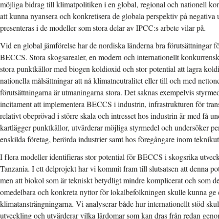
möjliga bidrag till klimatpolitiken i en global, regional och nationell kon
att kunna nyansera och konkretisera de globala perspektiv på negativa 
presenteras i de modeller som stora delar av IPCC:s arbete vilar på.
Vid en global jämförelse har de nordiska länderna bra förutsättningar fö
BECCS. Stora skogsarealer, en modern och internationellt konkurrensk
stora punktkällor med biogen koldioxid och stor potential att lagra kol
nationella målsättningar att nå klimatneutralitet eller till och med netto
förutsättningarna är utmaningarna stora. Det saknas exempelvis styrme
incitament att implementera BECCS i industrin, infrastrukturen för tran
relativt obeprövad i större skala och intresset hos industrin är med få 
kartlägger punktkällor, utvärderar möjliga styrmedel och undersöker 
enskilda företag, berörda industrier samt hos föregångare inom tekniku
I flera modeller identifieras stor potential för BECCS i skogsrika utve
Tanzania. I ett delprojekt har vi kommit fram till slutsatsen att denna pot
men att biokol som är tekniskt betydligt mindre komplicerat och som 
omedelbara och konkreta nyttor för lokalbefolkningen skulle kunna ge ett
klimatansträngningarna. Vi analyserar både hur internationellt stöd skul
utveckling och utvärderar vilka lärdomar som kan dras från redan geno