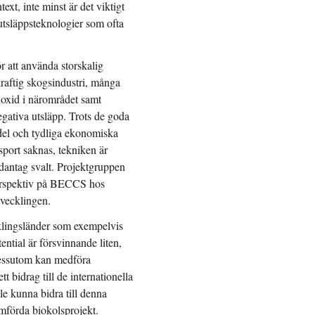
text, inte minst är det viktigt
utsläppsteknologier som ofta
r att använda storskalig
raftig skogsindustri, många
dioxid i närområdet samt
negativa utsläpp. Trots de goda
del och tydliga ekonomiska
sport saknas, tekniken är
undantag svalt. Projektgruppen
perspektiv på BECCS hos
tvecklingen.
cklingsländer som exempelvis
ential är försvinnande liten,
dessutom kan medföra
 bidrag till de internationella
le kunna bidra till denna
mförda biokolsprojekt.