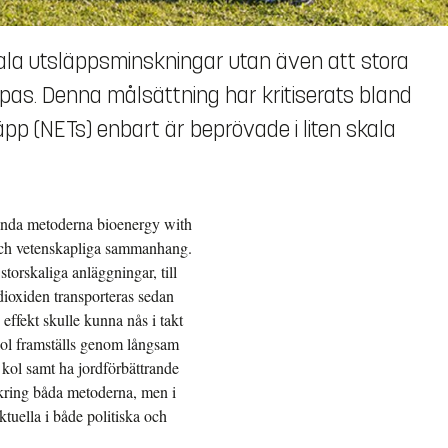
kala utsläppsminskningar utan även att stora
s. Denna målsättning har kritiserats bland
pp (NETs) enbart är beprövade i liten skala
ända metoderna bioenergy with
och vetenskapliga sammanhang.
torskaliga anläggningar, till
ioxiden transporteras sedan
effekt skulle kunna nås i takt
ol framställs genom långsam
kol samt ha jordförbättrande
 kring båda metoderna, men i
ktuella i både politiska och