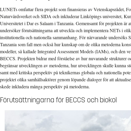
LUNETs omfattar flera projekt som finansieras av Vetenskapsrådet, F
Naturvårdsverket och SIDA och inkluderar Linköpings universitet, Ku
Universitetet i Dar es Salaam i Tanzania. Gemensamt för projekten är at
undersöker förutsättningarna att utveckla och implementera NETs i olik
institutionella och nationella sammanhang. För närvarande undersöks 
Tanzania som fall men också hur kunskap om de olika metoderna kons
modeller, så kallade Integrated Assessment Models (IAMs), och den ve
BECCS. Projekten bidrar med förståelse av hur nuvarande strukturer och
begränsar utvecklingen av metoderna, hur utvecklingen skulle kunna stöd
samt med kritiska perspektiv på teknikernas globala och nationella pote
projektet olika samhällsaktörer genom löpande dialoger för att aktualisera
skede inkludera många perspektiv på metoderna.
Förutsättningarna för BECCS och biokol