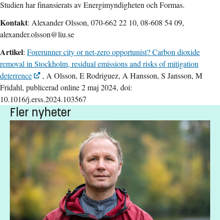
Studien har finansierats av Energimyndigheten och Formas.
Kontakt
: Alexander Olsson, 070-662 22 10, 08-608 54 09,
alexander.olsson@liu.se
Artikel
:
Forerunner city or net-zero opportunist? Carbon dioxide
removal in Stockholm, residual emissions and risks of mitigation
deterrence
, A Olsson, E Rodriguez, A Hansson, S Jansson, M
Fridahl, publicerad online 2 maj 2024, doi:
10.1016/j.erss.2024.103567
Fler nyheter