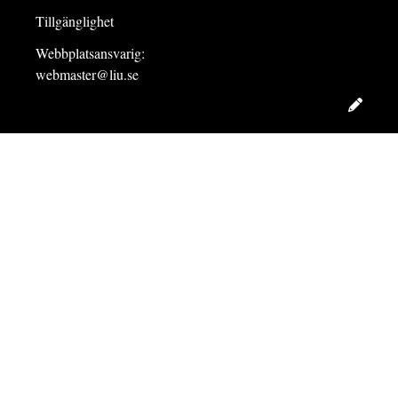
Tillgänglighet
Webbplatsansvarig:
webmaster@liu.se
Redig