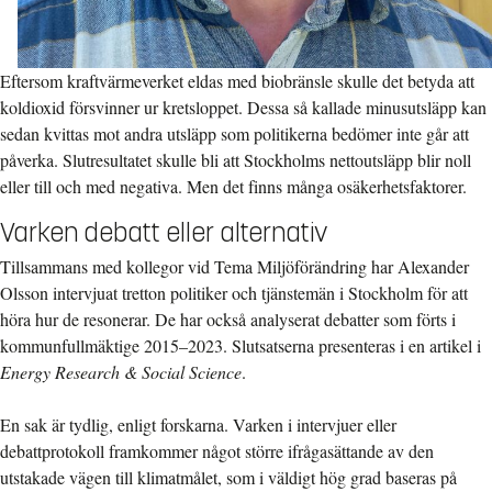
Eftersom kraftvärmeverket eldas med biobränsle skulle det betyda att
koldioxid försvinner ur kretsloppet. Dessa så kallade minusutsläpp kan
sedan kvittas mot andra utsläpp som politikerna bedömer inte går att
påverka. Slutresultatet skulle bli att Stockholms nettoutsläpp blir noll
eller till och med negativa. Men det finns många osäkerhetsfaktorer.
Varken debatt eller alternativ
Tillsammans med kollegor vid Tema Miljöförändring har Alexander
Olsson intervjuat tretton politiker och tjänstemän i Stockholm för att
höra hur de resonerar. De har också analyserat debatter som förts i
kommunfullmäktige 2015–2023. Slutsatserna presenteras i en artikel i
Energy Research & Social Science
.
En sak är tydlig, enligt forskarna. Varken i intervjuer eller
debattprotokoll framkommer något större ifrågasättande av den
utstakade vägen till klimatmålet, som i väldigt hög grad baseras på