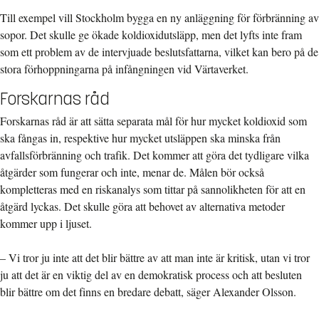
Till exempel vill Stockholm bygga en ny anläggning för förbränning av
sopor. Det skulle ge ökade koldioxidutsläpp, men det lyfts inte fram
som ett problem av de intervjuade beslutsfattarna, vilket kan bero på de
stora förhoppningarna på infångningen vid Värtaverket.
Forskarnas råd
Forskarnas råd är att sätta separata mål för hur mycket koldioxid som
ska fångas in, respektive hur mycket utsläppen ska minska från
avfallsförbränning och trafik. Det kommer att göra det tydligare vilka
åtgärder som fungerar och inte, menar de. Målen bör också
kompletteras med en riskanalys som tittar på sannolikheten för att en
åtgärd lyckas. Det skulle göra att behovet av alternativa metoder
kommer upp i ljuset.
– Vi tror ju inte att det blir bättre av att man inte är kritisk, utan vi tror
ju att det är en viktig del av en demokratisk process och att besluten
blir bättre om det finns en bredare debatt, säger Alexander Olsson.