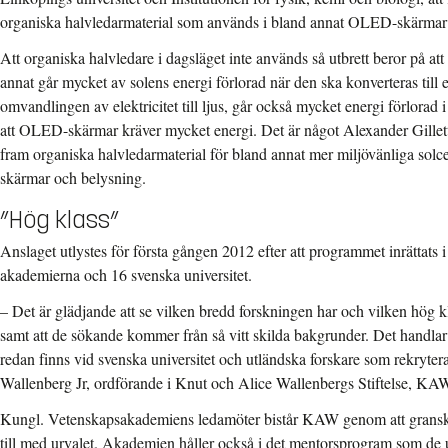
organiska halvledarmaterial som används i bland annat OLED-skärmar o
Att organiska halvledare i dagsläget inte används så utbrett beror på att
annat går mycket av solens energi förlorad när den ska konverteras till ele
omvandlingen av elektricitet till ljus, går också mycket energi förlorad 
att OLED-skärmar kräver mycket energi. Det är något Alexander Gillett
fram organiska halvledarmaterial för bland annat mer miljövänliga sol
skärmar och belysning.
”Hög klass”
Anslaget utlystes för första gången 2012 efter att programmet inrättats
akademierna och 16 svenska universitet.
– Det är glädjande att se vilken bredd forskningen har och vilken hög k
samt att de sökande kommer från så vitt skilda bakgrunder. Det handl
redan finns vid svenska universitet och utländska forskare som rekryteras
Wallenberg Jr, ordförande i Knut och Alice Wallenbergs Stiftelse, KA
Kungl. Vetenskapsakademiens ledamöter bistår KAW genom att gransk
till med urvalet. Akademien håller också i det mentorsprogram som de ut