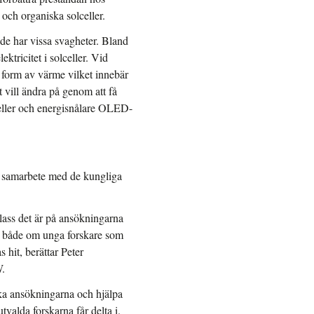
ch organiska solceller.
 de har vissa svagheter. Bland
ktricitet i solceller. Vid
i form av värme vilket innebär
 vill ändra på genom att få
celler och energisnålare OLED-
 i samarbete med de kungliga
lass det är på ansökningarna
ar både om unga forskare som
 hit, berättar Peter
W.
a ansökningarna och hjälpa
valda forskarna får delta i.