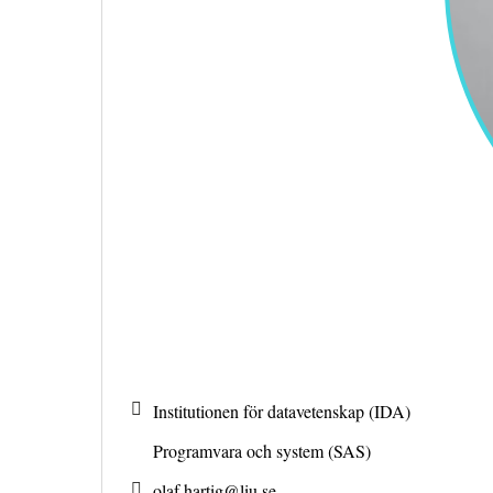
Institutionen för datavetenskap (IDA)
Programvara och system (SAS)
olaf.hartig@
liu.se