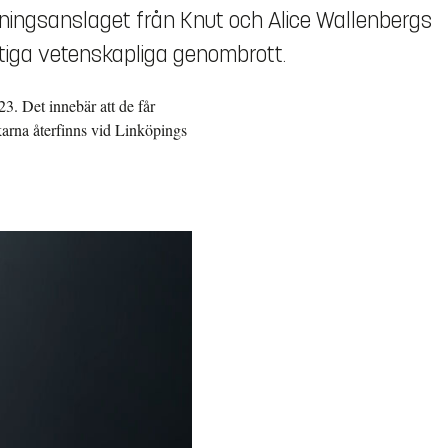
kningsanslaget från Knut och Alice Wallenbergs
iktiga vetenskapliga genombrott.
3. Det innebär att de får
skarna återfinns vid Linköpings