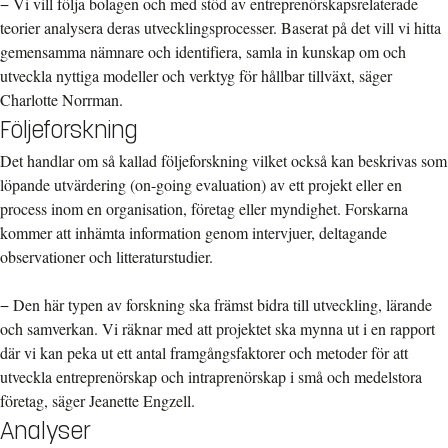
− Vi vill följa bolagen och med stöd av entreprenörskapsrelaterade
teorier analysera deras utvecklingsprocesser. Baserat på det vill vi hitta
gemensamma nämnare och identifiera, samla in kunskap om och
utveckla nyttiga modeller och verktyg för hållbar tillväxt, säger
Charlotte Norrman.
Följeforskning
Det handlar om så kallad följeforskning vilket också kan beskrivas som
löpande utvärdering (on-going evaluation) av ett projekt eller en
process inom en organisation, företag eller myndighet. Forskarna
kommer att inhämta information genom intervjuer, deltagande
observationer och litteraturstudier.
− Den här typen av forskning ska främst bidra till utveckling, lärande
och samverkan. Vi räknar med att projektet ska mynna ut i en rapport
där vi kan peka ut ett antal framgångsfaktorer och metoder för att
utveckla entreprenörskap och intraprenörskap i små och medelstora
företag, säger Jeanette Engzell.
Analyser