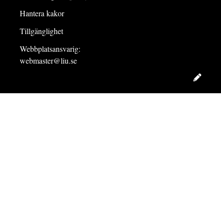
Hantera kakor
Tillgänglighet
Webbplatsansvarig:
webmaster@liu.se
Redig