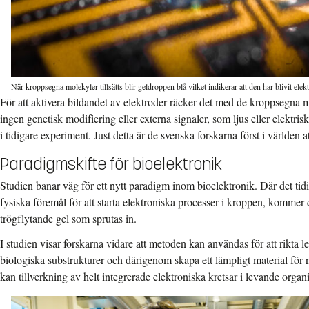
När kroppsegna molekyler tillsätts blir geldroppen blå vilket indikerar att den har blivit elekt
För att aktivera bildandet av elektroder räcker det med de kroppsegna
ingen genetisk modifiering eller externa signaler, som ljus eller elektris
i tidigare experiment. Just detta är de svenska forskarna först i världen 
Paradigmskifte för bioelektronik
Studien banar väg för ett nytt paradigm inom bioelektronik. Där det tid
fysiska föremål för att starta elektroniska processer i kroppen, kommer
trögflytande gel som sprutas in.
I studien visar forskarna vidare att metoden kan användas för att rikta l
biologiska substrukturer och därigenom skapa ett lämpligt material för n
kan tillverkning av helt integrerade elektroniska kretsar i levande organ