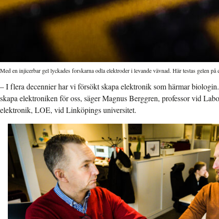
Med en injicerbar gel lyckades forskarna odla elektroder i levande vävnad. Här testas gelen på e
– I flera decennier har vi försökt skapa elektronik som härmar biologin. N
skapa elektroniken för oss, säger Magnus Berggren, professor vid Labor
elektronik, LOE, vid Linköpings universitet.