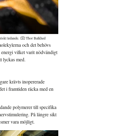
riskt ledande.
Thor Balkhed
 molekylerna och det behövs
k energi vilket varit nödvändigt
att lyckas med.
igare krävts inopererade
 det i framtiden räcka med en
edande polymerer till specifika
ervstimulering. På längre sikt
ismer vara möjligt.