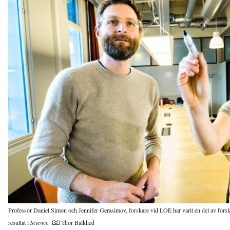
Professor Daniel Simon och Jennifer Gerasimov, forskare vid LOE har varit en del av fors
resultat i
Science
.
Thor Balkhed