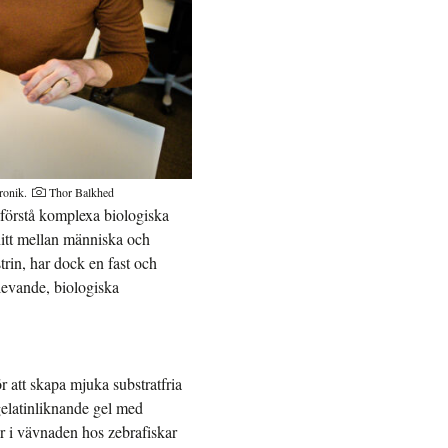
ronik.
Thor Balkhed
t förstå komplexa biologiska
nitt mellan människa och
rin, har dock en fast och
 levande, biologiska
r att skapa mjuka substratfria
gelatinliknande gel med
 i vävnaden hos zebrafiskar