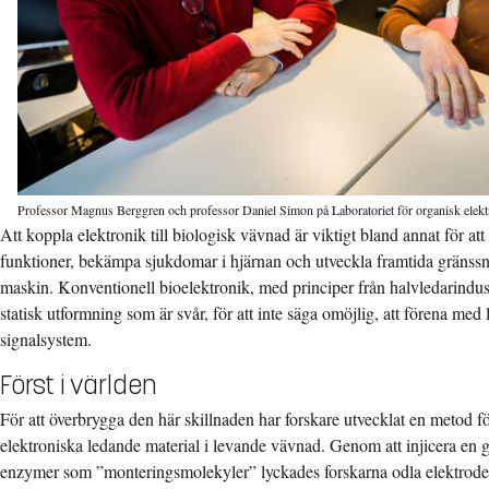
Professor Magnus Berggren och professor Daniel Simon på Laboratoriet för organisk elekt
Att koppla elektronik till biologisk vävnad är viktigt bland annat för at
funktioner, bekämpa sjukdomar i hjärnan och utveckla framtida gränss
maskin. Konventionell bioelektronik, med principer från halvledarindust
statisk utformning som är svår, för att inte säga omöjlig, att förena med
signalsystem.
Först i världen
För att överbrygga den här skillnaden har forskare utvecklat en metod fö
elektroniska ledande material i levande vävnad. Genom att injicera en 
enzymer som ”monteringsmolekyler” lyckades forskarna odla elektroder