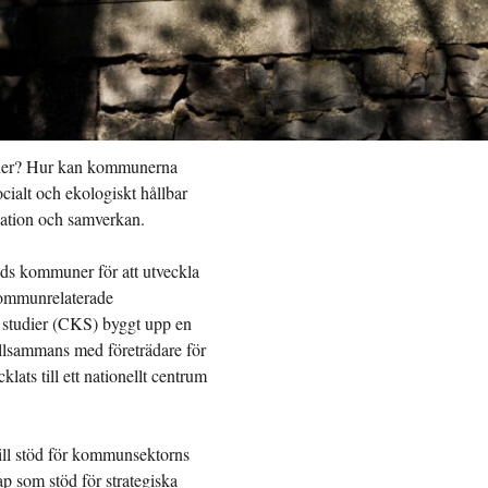
ioner? Hur kan kommunerna
ocialt och ekologiskt hållbar
sation och samverkan.
nds kommuner för att utveckla
ommunrelaterade
 studier (CKS) byggt upp en
tillsammans med företrädare för
ts till ett nationellt centrum
till stöd för kommunsektorns
p som stöd för strategiska