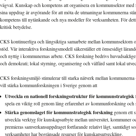
vägval. Kunskap och kompetens att organisera en kommunsektor med fö
sina uppdrag är avgörande för att möta de utmaningar kommunerna står
kompetens till nytänkande och nya modeller för verksamheten. För detta
kritisk betydelse.
CKS kontinuerliga och långsiktiga samarbete mellan kommunsektorn o
stöd. Vår interaktiva forskningsmodell säkerställer ett ömsesidigt läran
och nyttig i kommunernas arbete. CKS forskning bedrivs huvudsaklige
och demokrati; lokal styrning, organisering och välfärd samt lokal utve
CKS forskningsmiljö stimulerar till starka nätverk mellan kommunerna 
vill stärka kommunforskningen i Sverige genom att
Utveckla en nationell forskningsstruktur för kommunstrategisk 
spela en viktig roll genom lång erfarenhet av kommunforskning och
Stärka genomslaget för kommunstrategisk forskning
genom ett s
utveckla verktyg för kunskapsutbyte mellan universitet, kommuner 
premieras samverkansuppdraget fortfarande relativt lågt, samtidig
verksamheter har begränsade resurser för kunskapsutveckling.