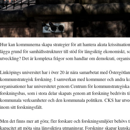
Hur kan kommunerna skapa strategier för att hantera akuta krissituat
lägga grund för samhällsstrukturer till stöd för långsiktig ekonomiskt, s
utveckling? Det är komplexa frågor som handlar om demokrati, organi
Linköpings universitet har i över 20 år nära samarbetat med Östergötla
kommunstrategisk forskning. I samverkan med kommuner och andra k
organisationer har universitetet genom Centrum för kommunstrategiska
forskningsbas, som i stora delar skapats genom att forskning bedrivits 
kommunala verksamheter och den kommunala politiken. CKS har utveckla
inom sitt forskningsfält.
Men det finns mer att göra; fler forskare och forskningsmiljöer behövs 
kapacitet att möta sina långsiktiga utmaningar. Forskning skapar kunska