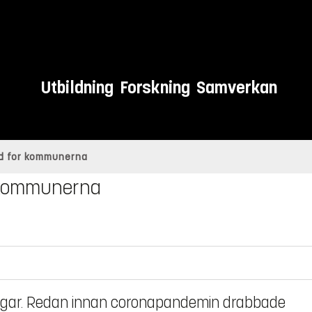
Utbildning
Forskning
Samverkan
öd for kommunerna
r kommunerna
ngar. Redan innan coronapandemin drabbade