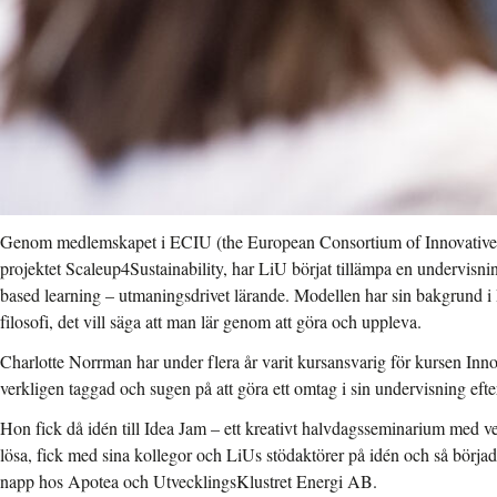
Genom medlemskapet i ECIU (the European Consortium of Innovative 
projektet Scaleup4Sustainability, har LiU börjat tillämpa en undervisn
based learning – utmaningsdrivet lärande. Modellen har sin bakgrund 
filosofi, det vill säga att man lär genom att göra och uppleva.
Charlotte Norrman har under flera år varit kursansvarig för kursen Inn
verkligen taggad och sugen på att göra ett omtag i sin undervisning eft
Hon fick då idén till Idea Jam – ett kreativt halvdagsseminarium med v
lösa, fick med sina kollegor och LiUs stödaktörer på idén och så börjad
napp hos Apotea och UtvecklingsKlustret Energi AB.