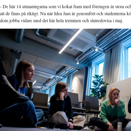
- De här 14 utmaningarna som vi kokat fram med företagen är stora och 
att de finns på riktigt. Nu när Idea Jam är genomfört och studenterna kör
dom jobba vidare med det här hela terminen och slutredovisa i maj.