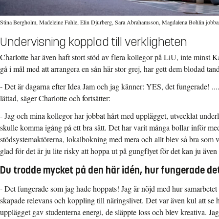
Stina Bergholm, Madeleine Fahle, Elin Djurberg, Sara Abrahamsson, Magdalena Bohlin jobbar
Undervisning kopplad till verkligheten
Charlotte har även haft stort stöd av flera kollegor på LiU, inte minst 
gå i mål med att arrangera en sån här stor grej, har gett dem blodad tand
- Det är dagarna efter Idea Jam och jag känner: YES, det fungerade! .... 
lättad, säger Charlotte och fortsätter:
- Jag och mina kollegor har jobbat hårt med upplägget, utvecklat underl
skulle komma igång på ett bra sätt. Det har varit många bollar inför me
stödsystemaktörerna, lokalbokning med mera och allt blev så bra som v
glad för det är ju lite risky att hoppa ut på gungflyet för det kan ju äve
Du trodde mycket på den här idén, hur fungerade det
- Det fungerade som jag hade hoppats! Jag är nöjd med hur samarbet
skapade relevans och koppling till näringslivet. Det var även kul att se 
upplägget gav studenterna energi, de släppte loss och blev kreativa. Jag