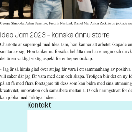
George Shnouda, Adam Segerros, Fredrik Näslund, Daniel Ma, Anton Zackrisson jobbade med u
Idea Jam 2023 – kanske ännu större
Charlotte är supernöjd med Idea Jam, hon känner att arbetet skapade en
smittar av sig. Hon tänker nu försöka behålla den här energin och driv
det är en väldigt viktig aspekt för entreprenörskap.
- Jag är så himla glad över att jag får vara i ett sammanhang av positi
vill saker där jag får vara med dem och skapa. Troligen blir det en ny I
på att få med flera företagare till dess som kan bidra med sina utmani
kreativitet, innovation och samarbete mellan LiU och näringslivet för d
kan jobba med ”riktiga” idéer.
Kontakt