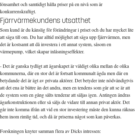
lönsamhet och samtidigt hålla priser på en nivå som är
konkurrenskraftigt.
Fjärrvärmekundens utsatthet
Som kund är du känslig för förändringar i priset och du har mycket lite
att säga till om. Du har alltid möjlighet att säga upp fjärrvärmen, men
det är kostsamt att då investera i ett annat system, såsom en
värmepump, vilket skapar inlåsningseffekter.
- Det är ganska tydligt att ägarskapet är väldigt olika mellan de olika
kommunerna, där en stor del är fortsatt kommunalt ägda men där en
betydande del är ägt av privata aktörer. Det betyder inte nödvändigtvis
att det ena är bättre än det andra, men en tendens som går att se är att
de system som en gång sålts tenderar att säljas igen. Antingen ändras
ägarkonstruktionen eller så säljs de vidare till annan privat aktör. Det
går inte komma ifrån att vid en stor investering måste den kunna räknas
hem inom rimlig tid, och då är priserna något som kan påverkas.
Forskningen knyter samman flera av Dicks intressen: