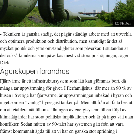
Fotograf:
Pixabay
- Tekniken är ganska stadig, det pågår ständigt arbete med att utveckla
och optimera produktion och distribution, men samtidigt är det så
mycket politik och yttre omständigheter som påverkar. I slutändan är
det också kunderna som påverkas mest vid stora prishöjningar, säger
Dick.
Ägarskapen förändras
Fjärrvärme är ett infrastruktursystem som lätt kan glömmas bort, då
många tar uppvärmning för givet. I flerfamiljshus, där mer än 90 % av
husen i Sverige har fjärrvärme, är uppvärmningen inbakad i hyran och
inget som en ”vanlig” hyresgäst tänker på. Men allt från att fatta beslut
om att etablera nät till omställningen av energisystem till en följd av
klimatåtgärder har stora politiska implikationer och är på inget sätt utan
konflikter. Sedan mitten av 90-talet har systemen gått från att vara
främst kommunalt ägda till att vi har en ganska stor spridning i