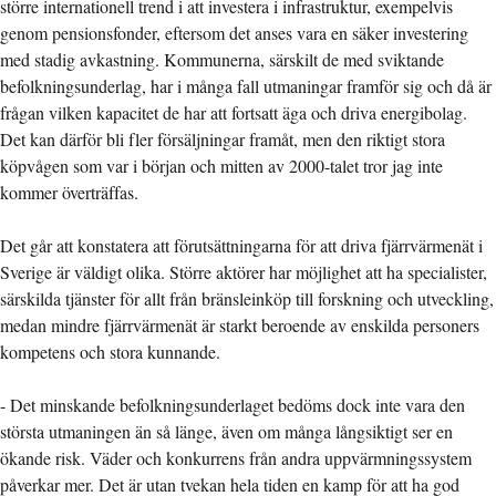
större internationell trend i att investera i infrastruktur, exempelvis
genom pensionsfonder, eftersom det anses vara en säker investering
med stadig avkastning. Kommunerna, särskilt de med sviktande
befolkningsunderlag, har i många fall utmaningar framför sig och då är
frågan vilken kapacitet de har att fortsatt äga och driva energibolag.
Det kan därför bli fler försäljningar framåt, men den riktigt stora
köpvågen som var i början och mitten av 2000-talet tror jag inte
kommer överträffas.
Det går att konstatera att förutsättningarna för att driva fjärrvärmenät i
Sverige är väldigt olika. Större aktörer har möjlighet att ha specialister,
särskilda tjänster för allt från bränsleinköp till forskning och utveckling,
medan mindre fjärrvärmenät är starkt beroende av enskilda personers
kompetens och stora kunnande.
- Det minskande befolkningsunderlaget bedöms dock inte vara den
största utmaningen än så länge, även om många långsiktigt ser en
ökande risk. Väder och konkurrens från andra uppvärmningssystem
påverkar mer. Det är utan tvekan hela tiden en kamp för att ha god