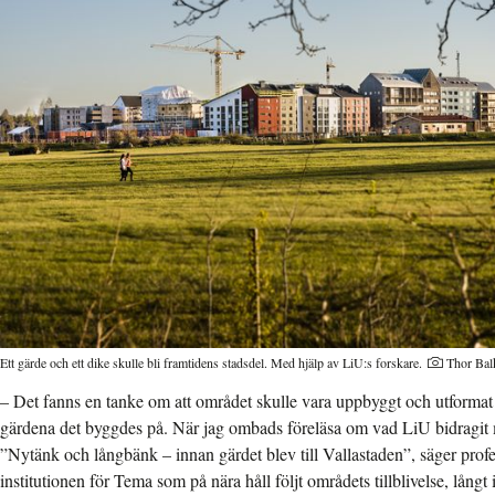
Ett gärde och ett dike skulle bli framtidens stadsdel. Med hjälp av LiU:s forskare.
Thor Bal
– Det fanns en tanke om att området skulle vara uppbyggt och utforma
gärdena det byggdes på. När jag ombads föreläsa om vad LiU bidragit 
”Nytänk och långbänk – innan gärdet blev till Vallastaden”, säger prof
institutionen för Tema som på nära håll följt områdets tillblivelse, långt 