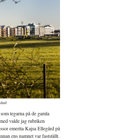
khed
t som tegarna på de gamla
med valde jag rubriken
essor emerita Kajsa Ellegård på
innan ens namnet var fastställt.