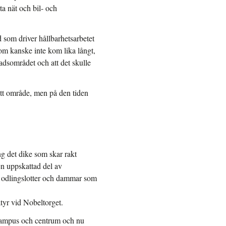
a nät och bil- och
d som driver hållbarhetsarbetet
om kanske inte kom lika långt,
adsområdet och att det skulle
ytt område, men på den tiden
g det dike som skar rakt
n uppskattad del av
d odlingslotter och dammar som
atyr vid Nobeltorget.
campus och centrum och nu