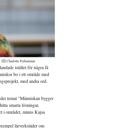
t
Charlotte Perhammar
andade istället för några få
nniskor bo i ett område med
ngsprojekt, med andra ord.
nder temat ”Människan bygger
itta smarta lösningar,
vet i området, minns Kajsa
 exempel lärverkstäder om