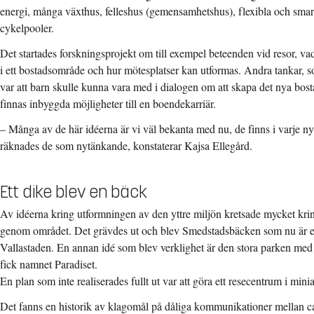
energi, många växthus, felleshus (gemensamhetshus), flexibla och smart
cykelpooler.
Det startades forskningsprojekt om till exempel beteenden vid resor, va
i ett bostadsområde och hur mötesplatser kan utformas. Andra tankar, s
var att barn skulle kunna vara med i dialogen om att skapa det nya bost
finnas inbyggda möjligheter till en boendekarriär.
– Många av de här idéerna är vi väl bekanta med nu, de finns i varje n
räknades de som nytänkande, konstaterar Kajsa Ellegård.
Ett dike blev en bäck
Av idéerna kring utformningen av den yttre miljön kretsade mycket krin
genom området. Det grävdes ut och blev Smedstadsbäcken som nu är e
Vallastaden. En annan idé som blev verklighet är den stora parken me
fick namnet Paradiset.
En plan som inte realiserades fullt ut var att göra ett resecentrum i mini
Det fanns en historik av klagomål på dåliga kommunikationer mellan 