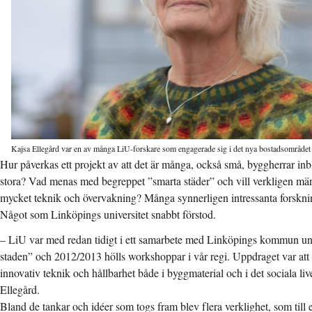
Kajsa Ellegård var en av många LiU-forskare som engagerade sig i det nya bostadsområde
Hur påverkas ett projekt av att det är många, också små, byggherrar inbl
stora? Vad menas med begreppet ”smarta städer” och vill verkligen mä
mycket teknik och övervakning? Många synnerligen intressanta forskni
Något som Linköpings universitet snabbt förstod.
– LiU var med redan tidigt i ett samarbete med Linköpings kommun u
staden” och 2012/2013 hölls workshoppar i vår regi. Uppdraget var att h
innovativ teknik och hållbarhet både i byggmaterial och i det sociala li
Ellegård.
Bland de tankar och idéer som togs fram blev flera verklighet, som till