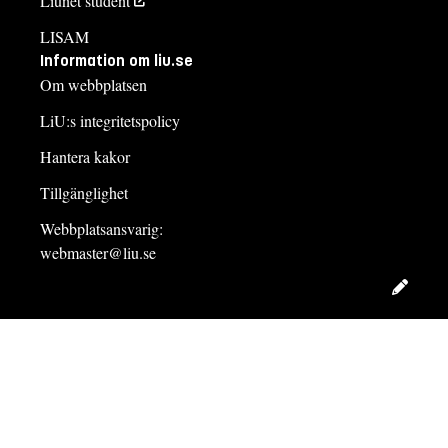
Liunet student
LISAM
Information om liu.se
Om webbplatsen
LiU:s integritetspolicy
Hantera kakor
Tillgänglighet
Webbplatsansvarig:
webmaster@liu.se
Redig