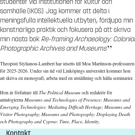
studenter vid Institutionen för kultur och
samhälle (IKOS). Jag kommer att delta i
meningsfulla intellektuella utbyten, fördjupa min
konstnärliga praktik och fokusera på att skriva
min nästa bok
Re-framing Archaeology: Colonial
Photographic Archives and Museums
.
Theopisti Stylianou-Lambert har utsetts till Moa Martinson-professuren
för 2025-2026. Under sin tid vid Linköpings universitet kommer hon
att skriva en monografi, arbeta med en utställning och hålla seminarier.
Hon är författare till
The Political Museum
och redaktör för
antalogierna
Museums and Technologies of Presence;
Museums and
Emerging Technologies: Mediating Difficult Heritage;
Museums and
Visitor Photography;
Museums and Photography: Displaying Death
och Photography
and Cyprus: Time, Place, Identity
.
Kontakt