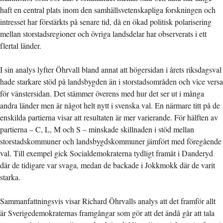
haft en central plats inom den samhällsvetenskapliga forskningen och
intresset har förstärkts på senare tid, då en ökad politisk polarisering
mellan storstadsregioner och övriga landsdelar har observerats i ett
flertal länder.
I sin analys lyfter Öhrvall bland annat att högersidan i årets riksdagsval
hade starkare stöd på landsbygden än i storstadsområden och vice versa
för vänstersidan. Det stämmer överens med hur det ser ut i många
andra länder men är något helt nytt i svenska val. En närmare titt på de
enskilda partierna visar att resultaten är mer varierande. För hälften av
partierna – C, L, M och S – minskade skillnaden i stöd mellan
storstadskommuner och landsbygdskommuner jämfört med föregående
val. Till exempel gick Socialdemokraterna tydligt framåt i Danderyd
där de tidigare var svaga, medan de backade i Jokkmokk där de varit
starka.
Sammanfattningsvis visar Richard Öhrvalls analys att det framför allt
är Sverigedemokraternas framgångar som gör att det ändå går att tala