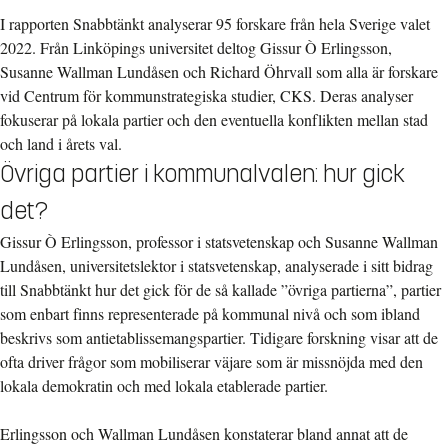
I rapporten Snabbtänkt analyserar 95 forskare från hela Sverige valet
2022. Från Linköpings universitet deltog Gissur Ò Erlingsson,
Susanne Wallman Lundåsen och Richard Öhrvall som alla är forskare
vid Centrum för kommunstrategiska studier, CKS. Deras analyser
fokuserar på lokala partier och den eventuella konflikten mellan stad
och land i årets val.
Övriga partier i kommunalvalen: hur gick
det?
Gissur Ò Erlingsson, professor i statsvetenskap och Susanne Wallman
Lundåsen, universitetslektor i statsvetenskap, analyserade i sitt bidrag
till Snabbtänkt hur det gick för de så kallade ”övriga partierna”, partier
som enbart finns representerade på kommunal nivå och som ibland
beskrivs som antietablissemangspartier. Tidigare forskning visar att de
ofta driver frågor som mobiliserar väjare som är missnöjda med den
lokala demokratin och med lokala etablerade partier.
Erlingsson och Wallman Lundåsen konstaterar bland annat att de