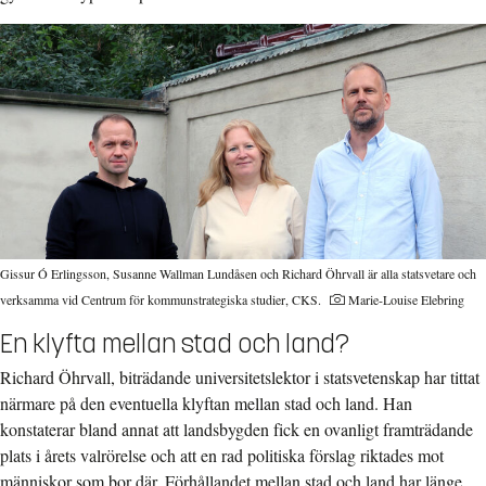
Gissur Ó Erlingsson, Susanne Wallman Lundåsen och Richard Öhrvall är alla statsvetare och
verksamma vid Centrum för kommunstrategiska studier, CKS.
Marie-Louise Elebring
En klyfta mellan stad och land?
Richard Öhrvall, biträdande universitetslektor i statsvetenskap har tittat
närmare på den eventuella klyftan mellan stad och land. Han
konstaterar bland annat att landsbygden fick en ovanligt framträdande
plats i årets valrörelse och att en rad politiska förslag riktades mot
människor som bor där. Förhållandet mellan stad och land har länge