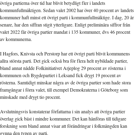
övriga partierna över tid har blivit betydligt fler i landets
kommunfullmäktigen. Sedan valet 2002 har över 40 procent av landets
kommuner haft minst ett övrigt parti i kommunfullmäktige. I dag, 20 år
senare, har den siffran stigit ytterligare. Enligt preliminära siffror från
valet 2022 får övriga partier mandat i 135 kommuner, dvs 46 procent
av kommunerna.
I Hagfors, Knivsta och Perstorp har ett övrigt parti blivit kommunens
allra största parti. Det gick också bra för flera helt nybildade partier,
bland annat nådde Folkinitiativet Arjeplog 29 procent av rösterna i
kommunen och Bygdepartiet i Leksand fick drygt 19 procent av
rösterna. Samtidigt minskar några av de övriga partier som hade stora
framgångar i förra valet, till exempel Demokraterna i Göteborg som
minskade med drygt tio procent.
Avslutningsvis konstaterar författarna i sin analys att övriga partier
överlag gick bäst i mindre kommuner. Det kan hänföras till tidigare
forskning som bland annat visar att förändringar i folkmängden kan
gynna den typen av parti.