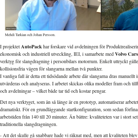
Mehdi Tarkian och Johan Persson.
AutoPack
I projektet
har forskare vid avdelningen för Produktrealiserin
Volvo Cars
ekonomisk och industriell utveckling, IEI, i samarbete med
verktyg för slangdragning i personbilars motorrum. Enkelt uttryckt gälle
kollisionsfria vägen för slangarna mellan två punkter.
I vanliga fall är detta ett tidsödande arbete där slangarna dras manuellt 
utvärderas och analyseras. I arbetet skickas olika modeller fram och ti
och avdelningar – vilket både tar tid och kostar pengar.
Det nya verktyget, som än så länge är en prototyp, automatiserar arbetet
dramatiskt. För en grundläggande startkonfiguration, som sedan förfin
arbetstiden från 140 till 20 minuter. Än bättre: kvaliteteten var i stort s
traditionella slangdragningen.
- Att det skulle gå snabbare hade vi räknat med, men att kvaliteten ble