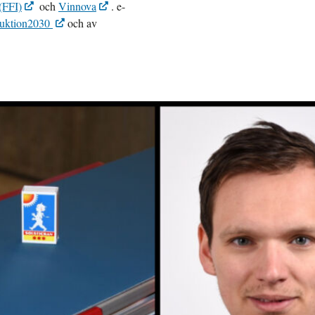
(FFI)
och
Vinnova
. e-
uktion2030
och av