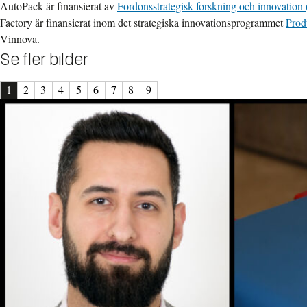
AutoPack är finansierat av
Fordonsstrategisk forskning och innovation 
Factory är finansierat inom det strategiska innovationsprogrammet
Prod
Vinnova.
Se fler bilder
1
2
3
4
5
6
7
8
9