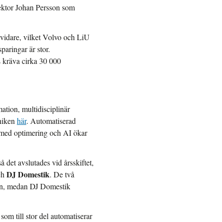
lektor Johan Persson som
 vidare, vilket Volvo och LiU
aringar är stor.
s kräva cirka 30 000
tion, multidisciplinär
kniken
här
. Automatiserad
n med optimering och AI ökar
å det avslutades vid årsskiftet,
DJ Domestik
ch
. De två
cken, medan DJ Domestik
som till stor del automatiserar