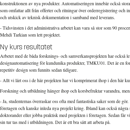
konstruktionen av nya produkter. Automatiseringen innebär också stora 
som omfattar allt från offerter och ritningar över orderregistrering och in
och utskick av teknisk dokumentation i samband med leverans.
- Tidsvinsten i det administrativa arbetet kan vara så stor som 90 procent
Mehdi Tarkian som lett projektet.
Ny kurs resultatet
Arbetet med de båda forsknings- och samverkansprojekten har också lett 
designautomatisering för kundunika produkter, TMKU01. Det är en fort
repetitiv design som funnits sedan tidigare.
- Allt vi lärt oss i de här projekten har vi komprimerat ihop i den här 
Forskning och utbildning hänger ihop och korsbefruktar varandra, men
- Ja, studenternas överraskar oss ofta med fantastiska saker som de gör.
företagen och kanske inleda nya projekt kring. Ibland kan också några 
doktorander eller jobba praktisk med projekten i företagen. Sedan får v
sin tur tas med i utbildningen. Det är ett bra sätt att arbeta på.