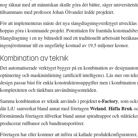
nog räknat med att människan skulle göra det bättre, säger universitets
tillsammans med professor Johan Ölvander ledde projektet.
För att implementeras måste det nya slangdragningsverktyget utvecklas
hoppas göra i kommande projekt. Potentialen för framtida konstnadsbesp
Slangdragning i en ny bilmodell med ett traditionellt arbetssätt beräkna
ingenjörstimmar till en ungefärlig kostnad av 19,5 miljoner kronor.
Kombination av teknik
Det automatiserade verktyget bygger på en kombination av designautoma
optimering och maskininlärning (artificiell intelligens). Läs mer om te
design passar bäst för enkla konstruktionsuppgifter men i kombinatio
komplexiteten och tänkbara användningsområden.
e-Factory
Samma kombination av teknik används i projektet
, som ocks
Weland
Häfla Bruk
där LiU samverkat bland annat med företagen
,
o
förstnämnda företagen tillverkar bland annat spiraltrappor och stålrä
producerar rullbanor och bandtransportörer.
Företagen har eller kommer att införa så kallade produktkonfiguratorer, 