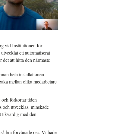
g vid Institutionen för
utvecklat ett automatiserat
r det att hitta den närmaste
innan hela installationen
llbaka mellan olika medarbetare
 och förkortar tiden
as och utvecklas, minskade
ett likvärdig med den
v så bra förvånade oss. Vi hade