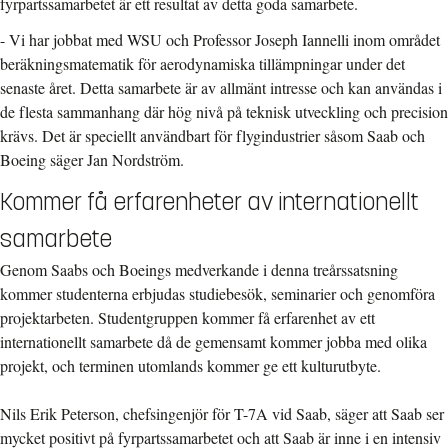
fyrpartssamarbetet är ett resultat av detta goda samarbete.
- Vi har jobbat med WSU och Professor Joseph Iannelli inom området
beräkningsmatematik för aerodynamiska tillämpningar under det
senaste året. Detta samarbete är av allmänt intresse och kan användas i
de flesta sammanhang där hög nivå på teknisk utveckling och precision
krävs. Det är speciellt användbart för flygindustrier såsom Saab och
Boeing säger Jan Nordström.
Kommer få erfarenheter av internationellt
samarbete
Genom Saabs och Boeings medverkande i denna treårssatsning
kommer studenterna erbjudas studiebesök, seminarier och genomföra
projektarbeten. Studentgruppen kommer få erfarenhet av ett
internationellt samarbete då de gemensamt kommer jobba med olika
projekt, och terminen utomlands kommer ge ett kulturutbyte.
Nils Erik Peterson, chefsingenjör för T-7A vid Saab, säger att Saab ser
mycket positivt på fyrpartssamarbetet och att Saab är inne i en intensiv