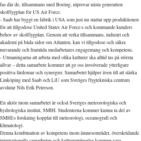
fas där de, tillsammans med Boeing, utprovar nästa generation
skolflygplan för US Air Force.
- Saab har byggt en fabrik i USA som just nu startar upp produktionen
för att tillgodose United States Air Force:s och kommande kunders
behov av skolflygplan. Genom att verka tillsammans, industri och
akademi på båda sidor om Atlanten, kan vi tillgodose och säkra
nuvarande och framtida medarbetares engagemang och kompetens.
- Utmaningarna att arbeta med olika kulturer ska alltid tas på största
allvar – detta samarbete kommer att ge oss involverade ytterligare
positiva lärdomar och synergier. Samarbetet hjälper även till att stärka
Linköping med Saab och LiU som Sveriges flygtekniska centrum
avslutar Nils Erik Peterson.
En aktör inom samarbetet är också Sveriges meteorologiska och
hydrologiska institut, SMHI. Studenterna kommer kunna ta del av
SMHI:s forskning kopplat till meteorologi, oceanografi och
klimatologi.
Denna kombination av kompetens inom ämnesområdet, överskridande
internationella samarbeten och kulturupplevelse kommer vara