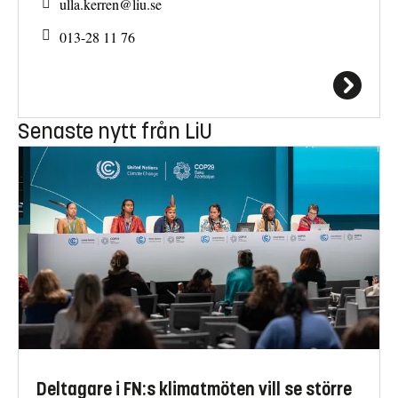
ulla.kerren@
liu.se
013-28 11 76
Senaste nytt från LiU
Deltagare i FN:s klimatmöten vill se större