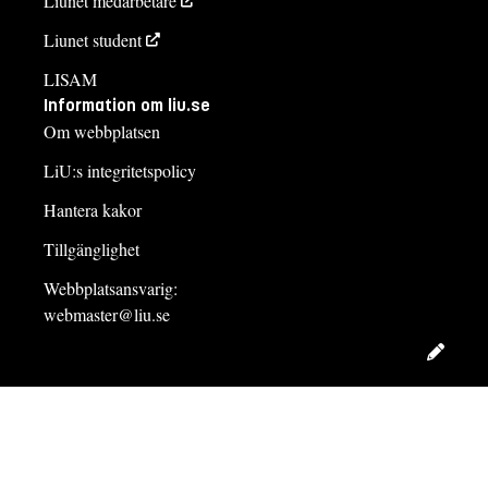
Liunet medarbetare
Liunet student
LISAM
Information om liu.se
Om webbplatsen
LiU:s integritetspolicy
Hantera kakor
Tillgänglighet
Webbplatsansvarig:
webmaster@liu.se
Redig