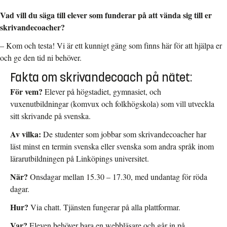
Vad vill du säga till elever som funderar på att vända sig till er
skrivandecoacher?
– Kom och testa! Vi är ett kunnigt gäng som finns här för att hjälpa er
och ge den tid ni behöver.
Fakta om skrivandecoach på nätet:
För vem?
Elever på högstadiet, gymnasiet, och
vuxenutbildningar (komvux och folkhögskola) som vill utveckla
sitt skrivande på svenska.
Av vilka:
De studenter som jobbar som skrivandecoacher har
läst minst en termin svenska eller svenska som andra språk inom
lärarutbildningen på Linköpings universitet.
När?
Onsdagar mellan 15.30 – 17.30, med undantag för röda
dagar.
Hur?
Via chatt. Tjänsten fungerar på alla plattformar.
Var?
Eleven behöver bara en webbläsare och går in på