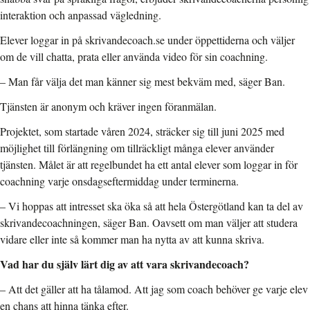
interaktion och anpassad vägledning.
Elever loggar in på skrivandecoach.se under öppettiderna och väljer
om de vill chatta, prata eller använda video för sin coachning.
– Man får välja det man känner sig mest bekväm med, säger Ban.
Tjänsten är anonym och kräver ingen föranmälan.
Projektet, som startade våren 2024, sträcker sig till juni 2025 med
möjlighet till förlängning om tillräckligt många elever använder
tjänsten. Målet är att regelbundet ha ett antal elever som loggar in för
coachning varje onsdagseftermiddag under terminerna.
– Vi hoppas att intresset ska öka så att hela Östergötland kan ta del av
skrivandecoachningen, säger Ban. Oavsett om man väljer att studera
vidare eller inte så kommer man ha nytta av att kunna skriva.
Vad har du själv lärt dig av att vara skrivandecoach?
– Att det gäller att ha tålamod. Att jag som coach behöver ge varje elev
en chans att hinna tänka efter.