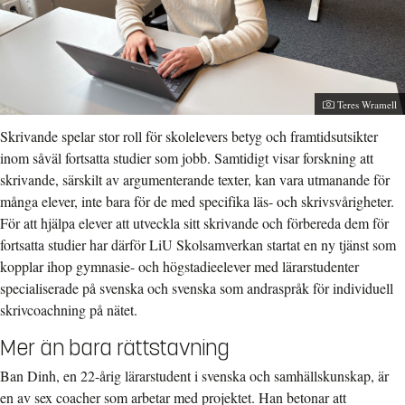
Fotograf:
Teres Wramell
Skrivande spelar stor roll för skolelevers betyg och framtidsutsikter
inom såväl fortsatta studier som jobb. Samtidigt visar forskning att
skrivande, särskilt av argumenterande texter, kan vara utmanande för
många elever, inte bara för de med specifika läs- och skrivsvårigheter.
För att hjälpa elever att utveckla sitt skrivande och förbereda dem för
fortsatta studier har därför LiU Skolsamverkan startat en ny tjänst som
kopplar ihop gymnasie- och högstadieelever med lärarstudenter
specialiserade på svenska och svenska som andraspråk för individuell
skrivcoachning på nätet.
Mer än bara rättstavning
Ban Dinh, en 22-årig lärarstudent i svenska och samhällskunskap, är
en av sex coacher som arbetar med projektet. Han betonar att