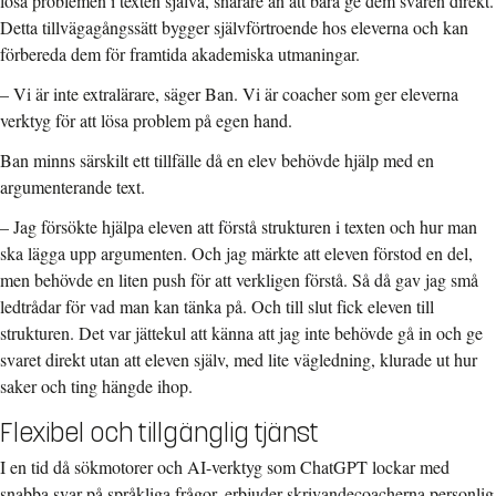
lösa problemen i texten själva, snarare än att bara ge dem svaren direkt.
Detta tillvägagångssätt bygger självförtroende hos eleverna och kan
förbereda dem för framtida akademiska utmaningar.
– Vi är inte extralärare, säger Ban. Vi är coacher som ger eleverna
verktyg för att lösa problem på egen hand.
Ban minns särskilt ett tillfälle då en elev behövde hjälp med en
argumenterande text.
– Jag försökte hjälpa eleven att förstå strukturen i texten och hur man
ska lägga upp argumenten. Och jag märkte att eleven förstod en del,
men behövde en liten push för att verkligen förstå. Så då gav jag små
ledtrådar för vad man kan tänka på. Och till slut fick eleven till
strukturen. Det var jättekul att känna att jag inte behövde gå in och ge
svaret direkt utan att eleven själv, med lite vägledning, klurade ut hur
saker och ting hängde ihop.
Flexibel och tillgänglig tjänst
I en tid då sökmotorer och AI-verktyg som ChatGPT lockar med
snabba svar på språkliga frågor, erbjuder skrivandecoacherna personlig