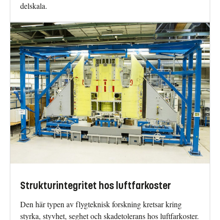
delskala.
Strukturintegritet hos luftfarkoster
Den här typen av flygteknisk forskning kretsar kring
styrka, styvhet, seghet och skadetolerans hos luftfarkoster.