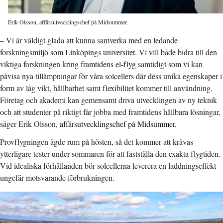
Erik Olsson, affärsutvecklingschef på Midsummer.
– Vi är väldigt glada att kunna samverka med en ledande
forskningsmiljö som Linköpings universitet. Vi vill både bidra till den
viktiga forskningen kring framtidens el-flyg samtidigt som vi kan
påvisa nya tillämpningar för våra solcellers där dess unika egenskaper i
form av låg vikt, hållbarhet samt flexibilitet kommer till användning.
Företag och akademi kan gemensamt driva utvecklingen av ny teknik
och att studenter på riktigt får jobba med framtidens hållbara lösningar,
säger Erik Olsson,
affärsutvecklingschef på Midsummer.
Provflygningen ägde rum på hösten, så det kommer att krävas
ytterligare tester under sommaren för att fastställa den exakta flygtiden.
Vid idealiska förhållanden bör solcellerna leverera en laddningseffekt
ungefär motsvarande förbrukningen.