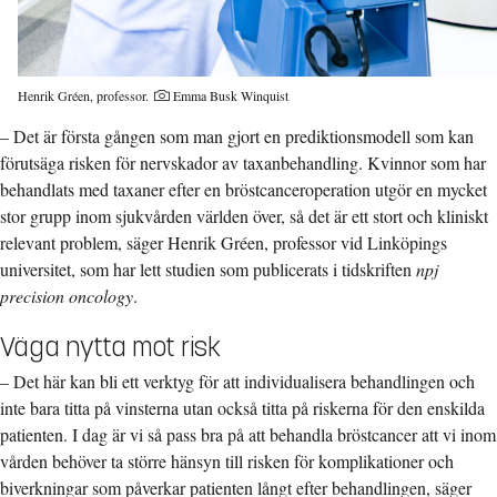
Fotograf:
Henrik Gréen, professor.
Emma Busk Winquist
– Det är första gången som man gjort en prediktionsmodell som kan
förutsäga risken för nervskador av taxanbehandling. Kvinnor som har
behandlats med taxaner efter en bröstcanceroperation utgör en mycket
stor grupp inom sjukvården världen över, så det är ett stort och kliniskt
relevant problem, säger Henrik Gréen, professor vid Linköpings
universitet, som har lett studien som publicerats i tidskriften
npj
precision oncology
.
Väga nytta mot risk
– Det här kan bli ett verktyg för att individualisera behandlingen och
inte bara titta på vinsterna utan också titta på riskerna för den enskilda
patienten. I dag är vi så pass bra på att behandla bröstcancer att vi inom
vården behöver ta större hänsyn till risken för komplikationer och
biverkningar som påverkar patienten långt efter behandlingen, säger