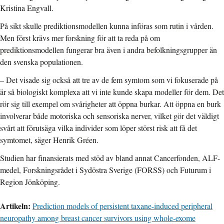
Kristina Engvall.
På sikt skulle prediktionsmodellen kunna införas som rutin i vården.
Men först krävs mer forskning för att ta reda på om
prediktionsmodellen fungerar bra även i andra befolkningsgrupper än
den svenska populationen.
– Det visade sig också att tre av de fem symtom som vi fokuserade på
är så biologiskt komplexa att vi inte kunde skapa modeller för dem. Det
rör sig till exempel om svårigheter att öppna burkar. Att öppna en burk
involverar både motoriska och sensoriska nerver, vilket gör det väldigt
svårt att förutsäga vilka individer som löper störst risk att få det
symtomet, säger Henrik Gréen.
Studien har finansierats med stöd av bland annat Cancerfonden, ALF-
medel, Forskningsrådet i Sydöstra Sverige (FORSS) och Futurum i
Region Jönköping.
Artikeln:
Prediction models of persistent taxane-induced peripheral
neuropathy among breast cancer survivors using whole-exome