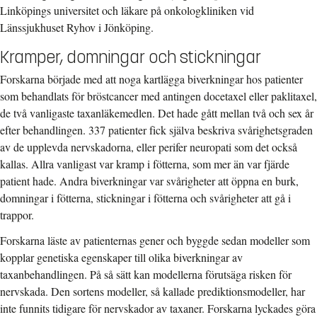
Linköpings universitet och läkare på onkologkliniken vid
Länssjukhuset Ryhov i Jönköping.
Kramper, domningar och stickningar
Forskarna började med att noga kartlägga biverkningar hos patienter
som behandlats för bröstcancer med antingen docetaxel eller paklitaxel,
de två vanligaste taxanläkemedlen. Det hade gått mellan två och sex år
efter behandlingen. 337 patienter fick själva beskriva svårighetsgraden
av de upplevda nervskadorna, eller perifer neuropati som det också
kallas. Allra vanligast var kramp i fötterna, som mer än var fjärde
patient hade. Andra biverkningar var svårigheter att öppna en burk,
domningar i fötterna, stickningar i fötterna och svårigheter att gå i
trappor.
Forskarna läste av patienternas gener och byggde sedan modeller som
kopplar genetiska egenskaper till olika biverkningar av
taxanbehandlingen. På så sätt kan modellerna förutsäga risken för
nervskada. Den sortens modeller, så kallade prediktionsmodeller, har
inte funnits tidigare för nervskador av taxaner. Forskarna lyckades göra