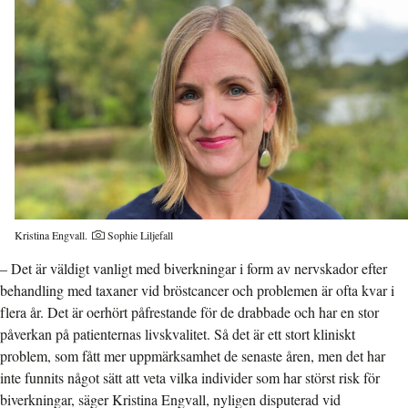
Fotograf:
Kristina Engvall.
Sophie Liljefall
– Det är väldigt vanligt med biverkningar i form av nervskador efter
behandling med taxaner vid bröstcancer och problemen är ofta kvar i
flera år. Det är oerhört påfrestande för de drabbade och har en stor
påverkan på patienternas livskvalitet. Så det är ett stort kliniskt
problem, som fått mer uppmärksamhet de senaste åren, men det har
inte funnits något sätt att veta vilka individer som har störst risk för
biverkningar, säger Kristina Engvall, nyligen disputerad vid