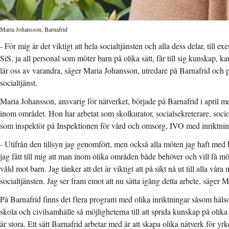
Maria Johansson, Barnafrid
- För mig är det viktigt att hela socialtjänsten och alla dess delar, ti
SiS, ja all personal som möter barn på olika sätt, får till sig kunskap, k
lär oss av varandra, säger Maria Johansson, utredare på Barnafrid och
socialtjänst.
Maria Johansson, ansvarig för nätverket, började på Barnafrid i april 
inom området. Hon har arbetat som skolkurator, socialsekreterare, soc
som inspektör på Inspektionen för vård och omsorg, IVO med inriktning
- Utifrån den tillsyn jag genomfört, men också alla möten jag haft med 
jag fått till mig att man inom olika områden både behöver och vill få m
våld mot barn. Jag tänker att det är viktigt att på sikt nå ut till alla vå
socialtjänsten. Jag ser fram emot att nu sätta igång detta arbete, säger M
På Barnafrid finns det flera program med olika inriktningar såsom hälso
skola och civilsamhälle så möjligheterna till att sprida kunskap på olika
är stora. Ett sätt Barnafrid arbetar med är att skapa olika nätverk för 