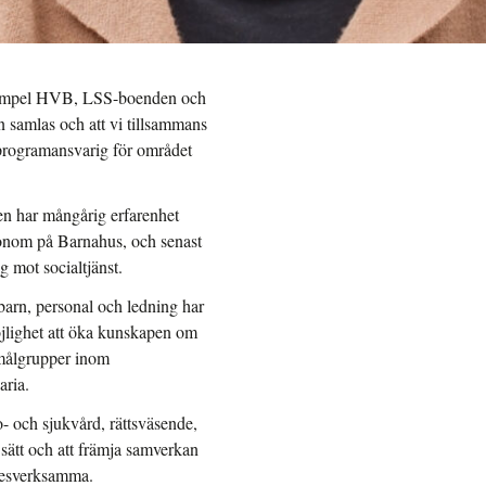
ll exempel HVB, LSS-boenden och
an samlas och att vi tillsammans
 programansvarig för området
men har mångårig erfarenhet
ionom på Barnahus, och senast
 mot socialtjänst.
barn, personal och ledning har
öjlighet att öka kunskapen om
ra målgrupper inom
aria.
- och sjukvård, rättsväsende,
 sätt och att främja samverkan
yrkesverksamma.