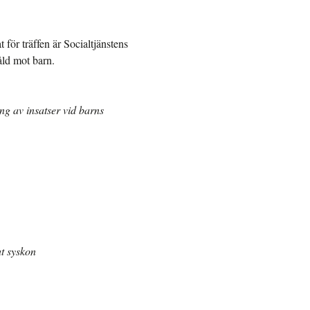
 för träffen är Socialtjänstens
ld mot barn.
ng av insatser vid barns
at syskon