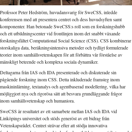
Professor Peter Hedström, huvudansvarig för SweCSS, inledde
konferensen med att presentera centret och dess huvudsyften samt
komponenter. Han betonade SweCSS:s roll som en forskningshubb
och ett utbildningscenter vid frontlinjen inom det snabbt växande
forskningsfältet Computational Social Science (CSS). CSS kombinerar
storskaliga data, beräkningsintensiva metoder och tydligt formulerade
teorier inom samhällsvetenskapen för att förbättra vår förståelse av
mänskligt beteende och komplexa sociala dynamiker.
Deltagarna från IAS och IDA presenterade och diskuterade sin
pågående forskning inom CSS. Detta inkluderade framsteg inom
maskininlärning, textanalys och agentbaserad modellering, vilka har
möjliggjort nya och rigorösa sätt att besvara grundläggande frågor
inom samhällsvetenskap och humaniora.
SweCSS är resultatet av ett samarbete mellan IAS och IDA vid
Linköpings universitet och stöds generöst av ett bidrag från
Vetenskapsrådet. Centret strävar efter att stödja innovativa