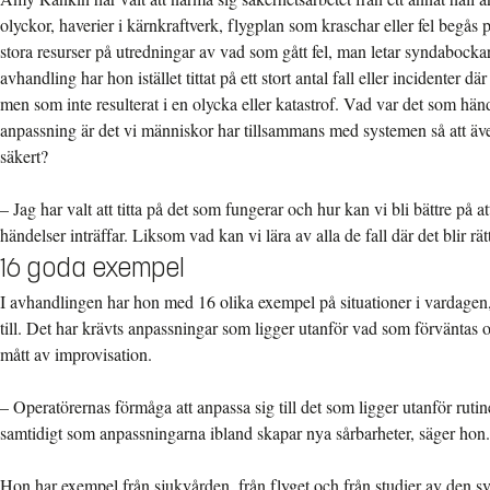
olyckor, haverier i kärnkraftverk, flygplan som kraschar eller fel begås
stora resurser på utredningar av vad som gått fel, man letar syndabockar 
avhandling har hon istället tittat på ett stort antal fall eller incidenter dä
men som inte resulterat i en olycka eller katastrof. Vad var det som hän
anpassning är det vi människor har tillsammans med systemen så att äve
säkert?
– Jag har valt att titta på det som fungerar och hur kan vi bli bättre på a
händelser inträffar. Liksom vad kan vi lära av alla de fall där det blir r
16 goda exempel
I avhandlingen har hon med 16 olika exempel på situationer i vardagen, d
till. Det har krävts anpassningar som ligger utanför vad som förväntas o
mått av improvisation.
– Operatörernas förmåga att anpassa sig till det som ligger utanför rutine
samtidigt som anpassningarna ibland skapar nya sårbarheter, säger hon.
Hon har exempel från sjukvården, från flyget och från studier av den s