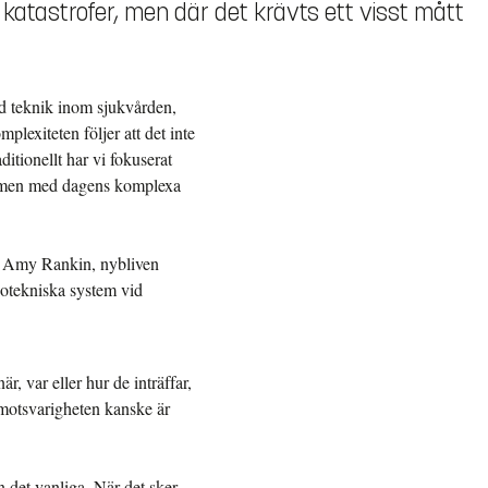
er katastrofer, men där det krävts ett visst mått
ad teknik inom sjukvården,
lexiteten följer att det inte
ditionellt har vi fokuserat
m, men med dagens komplexa
rar Amy Rankin, nybliven
iotekniska system vid
r, var eller hur de inträffar,
 motsvarigheten kanske är
n det vanliga. När det sker