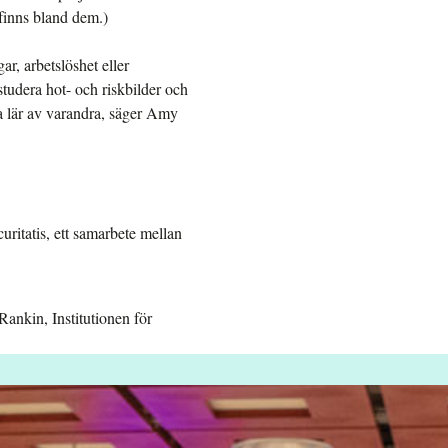
 finns bland dem.)
ar, arbetslöshet eller
studera hot- och riskbilder och
a lär av varandra, säger Amy
ritatis, ett samarbete mellan
ankin, Institutionen för