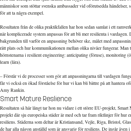
människor som stöttar svenska ambassader vid oförutsedda händelser, 
för att ta några exempel.
Resultaten från de olika praktikfallen har hon sedan samlat i ett ramver
när komplicerade system anpassas för att bli mer resilienta i vardagen.
bakgrunden till varför en anpassning behöver ske, målet med anpassning
rätt plats och hur kommunikationen mellan olika nivåer fungerar. Man ti
hörnstenarna i resilient engineering: anticipating (föruse), monitoring 
learn (lära).
– Förstår vi de processer som gör att anpassningarna till vardagen funger
får vi också en ökad förståelse för hur vi kan bli bättre på att hantera o
Amy Rankin.
Smart Mature Reslience
Resultaten så här långt tar hon nu vidare i ett större EU-projekt, Smart 
projekt där sju europeiska städer är med och tar fram riktlinjer för hur en
resiliens. Städerna som deltar är Kristiansand, Vejle, Riga, Bristol, G
de har alla någon anställd som är ansvarig för resiliens. De ingår även i 