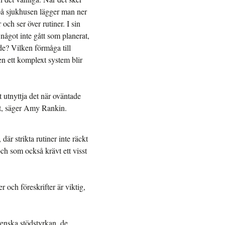
 på sjukhusen lägger man ner
och ser över rutiner. I sin
r något inte gått som planerat,
de? Vilken förmåga till
n ett komplext system blir
tt utnyttja det när oväntade
ätt, säger Amy Rankin.
är strikta rutiner inte räckt
ch som också krävt ett visst
r och föreskrifter är viktig,
venska stödstyrkan, de