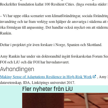
Rockefeller foundation kallat 100 Resilient Cities. (Inga svenska städer
– Vi har uppe olika scenarier som klimatförändringar, sociala förändring
invandring och tar fram verktyg som hjälper de ansvariga i städerna att 
öka förmågan till anpassning. Det handlar också mycket om att städern
Rankin.
Deltar i projektet gör även forskare i Norge, Spanien och Skottland.
Amy Rankin har under sin doktorandtid ingått forskarskolan Forum Secu
FOI och LiU och där FOI har huvudansvaret.
Avhandlingen
Making Sense of Adaptations Resilience in High-Risk Work
, Amy R
datavetenskap, IDA, Linköpings universitet 2017.
Fler nyheter från LiU