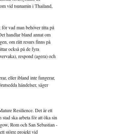
som vid tsunamin i Thailand,
k för vad man behöver titta på
 Det handlar bland annat om
en, om rätt resurs finns på
ttar också på de fyra
(övervaka), respond (agera) och
ar, eller ibland inte fungerar,
förutsedda händelser, säger
Mature Resilience. Det är ett
 stad ska arbeta för att öka sin
lasgow, Rom och San Sebastian -
ett större projekt vid