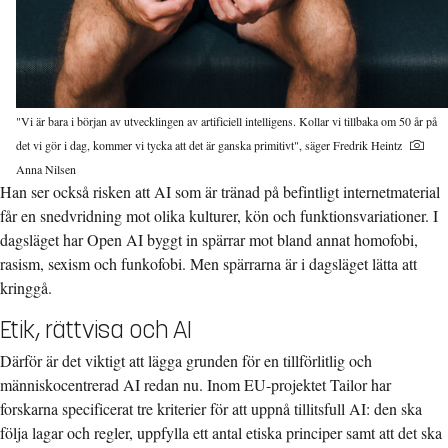
"Vi är bara i början av utvecklingen av artificiell intelligens. Kollar vi tillbaka om 50 år på
det vi gör i dag, kommer vi tycka att det är ganska primitivt", säger Fredrik Heintz
Anna Nilsen
Han ser också risken att AI som är tränad på befintligt internetmaterial
får en snedvridning mot olika kulturer, kön och funktionsvariationer. I
dagsläget har Open AI byggt in spärrar mot bland annat homofobi,
rasism, sexism och funkofobi. Men spärrarna är i dagsläget lätta att
kringgå.
Etik, rättvisa och AI
Därför är det viktigt att lägga grunden för en tillförlitlig och
människocentrerad AI redan nu. Inom EU-projektet Tailor har
forskarna specificerat tre kriterier för att uppnå tillitsfull AI: den ska
följa lagar och regler, uppfylla ett antal etiska principer samt att det ska