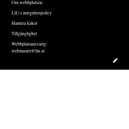
Om webbplatsen
LiU:s integritetspolicy
Hantera kakor
Tillgänglighet
Webbplatsansvarig:
webmaster@liu.se
Redig