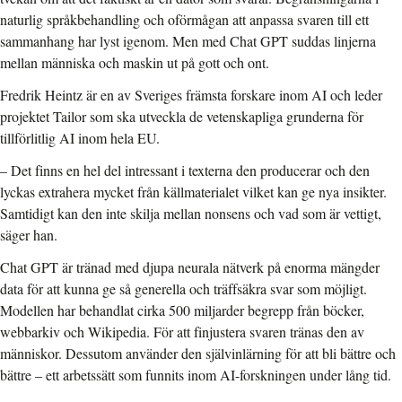
naturlig språkbehandling och oförmågan att anpassa svaren till ett
sammanhang har lyst igenom. Men med Chat GPT suddas linjerna
mellan människa och maskin ut på gott och ont.
Fredrik Heintz är en av Sveriges främsta forskare inom AI och leder
projektet Tailor som ska utveckla de vetenskapliga grunderna för
tillförlitlig AI inom hela EU.
– Det finns en hel del intressant i texterna den producerar och den
lyckas extrahera mycket från källmaterialet vilket kan ge nya insikter.
Samtidigt kan den inte skilja mellan nonsens och vad som är vettigt,
säger han.
Chat GPT är tränad med djupa neurala nätverk på enorma mängder
data för att kunna ge så generella och träffsäkra svar som möjligt.
Modellen har behandlat cirka 500 miljarder begrepp från böcker,
webbarkiv och Wikipedia. För att finjustera svaren tränas den av
människor. Dessutom använder den självinlärning för att bli bättre och
bättre – ett arbetssätt som funnits inom AI-forskningen under lång tid.