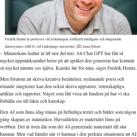
Fredrik Heintz är professor vid avdelningen Artificiell intelligens och integrerade
datorsystem (AIICS) vid Linköpings universitet.
Anna Nilsen
– Människans kultur är till stor del text. Att Chat GPT har fått så
mycket uppmärksamhet beror på att språket den genererar har kommit
så mycket närmre oss själva. Kanske lite för nära, säger Fredrik Heintz.
Men förutom att skriva kreativa berättelser, nydanande poesi och
rörande sångtexter kan den också skriva uppsatser, vetenskapliga
artiklar och rapporter. Något som fått vissa att fundera på hur vi ska
förhålla oss till fakta och kunskap.
Den AI som finns idag tränas på befintliga texter och bilder som någon
gång skapats av människor. Huvuddelen av materialet finns på
webben. Det är även där som det AI-genererade materialet till slut
hamnar. Men vad händer när vi hamnar i den prekära situationen att AI