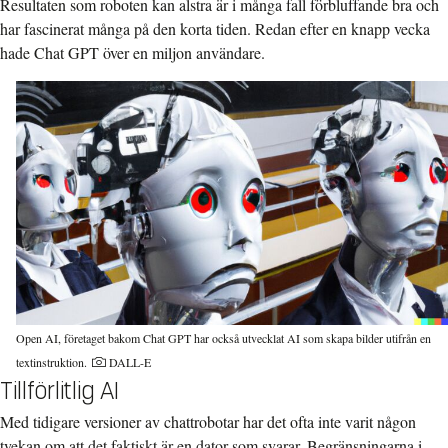
Resultaten som roboten kan alstra är i många fall förbluffande bra och
har fascinerat många på den korta tiden. Redan efter en knapp vecka
hade Chat GPT över en miljon användare.
Open AI, företaget bakom Chat GPT har också utvecklat AI som skapa bilder utifrån en
textinstruktion.
DALL-E
Tillförlitlig AI
Med tidigare versioner av chattrobotar har det ofta inte varit någon
tvekan om att det faktiskt är en dator som svarar. Begränsningarna i