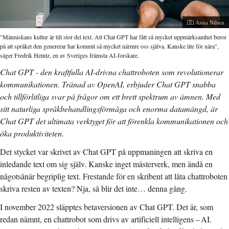
Fotograf:
Anna Nilsen
"Människans kultur är till stor del text. Att Chat GPT har fått så mycket uppmärksamhet beror
på att språket den genererar har kommit så mycket närmre oss själva. Kanske lite för nära",
säger Fredrik Heintz, en av Sveriges främsta AI-forskare.
Chat GPT - den kraftfulla AI-drivna chattroboten som revolutionerar
kommunikationen. Tränad av OpenAI, erbjuder Chat GPT snabba
och tillförlitliga svar på frågor om ett brett spektrum av ämnen. Med
sitt naturliga språkbehandlingsförmåga och enorma datamängd, är
Chat GPT det ultimata verktyget för att förenkla kommunikationen och
öka produktiviteten.
Det stycket var skrivet av Chat GPT på uppmaningen att skriva en
inledande text om sig själv. Kanske inget mästerverk, men ändå en
någotsånär begriplig text. Frestande för en skribent att låta chattroboten
skriva resten av texten? Nja, så blir det inte… denna gång.
I november 2022 släpptes betaversionen av Chat GPT. Det är, som
redan nämnt, en chattrobot som drivs av artificiell intelligens – AI.