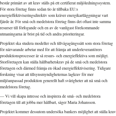
består primärt av att krav ställs på ett certifierat miljöledningssystem.
För stora företag finns sedan tio år tillbaka EU:s
energieffektiviseringsdirektiv som kräver energikartläggningar vart
fjärde år. För små och medelstora företag finns det oftast inte samma
resurser till förfogande och en av de vanligast förekommande
utmaningarna är brist på tid och andra prioriteringar.
Projektet ska studera modeller och tillvägagångssätt som stora företag
för närvarande arbetar med för att främja att underleverantörers
produktionsprocesser är så resurs- och energieffektiva som möjligt.
Storföretagen kan ställa hållbarhetskrav på de små och medelstora
företagen och därmed främja en ökad energieffektivisering. Tidigare
forskning visar att tillsynsmyndigheternas lagkrav för mer
miljöanpassad produktion generellt haft svårigheter att nå små och
medelstora företag.
—
Vi vill skapa intresse och inspirera de små- och medelstora
företagen till att jobba mer hållbart, säger Maria Johansson.
Projektet kommer dessutom undersöka bankers möjlighet att ställa krav