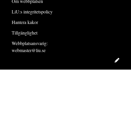
Om webbplatsen
LiU:s integritetspolicy
Hantera kakor
Tillgänglighet
Webbplatsansvarig:
webmaster@liu.se
Redig