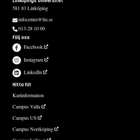
Linköpings universitet
581 83 Linköping
infocenter@liu.se
013-28 10 00
Följ oss
Facebook
Instagram
LinkedIn
Hitta hit
Kartinformation
Campus Valla
Campus US
Campus Norrköping