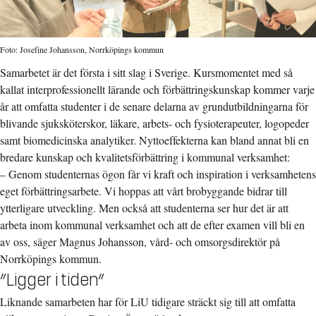
Foto: Josefine Johansson, Norrköpings kommun
Samarbetet är det första i sitt slag i Sverige. Kursmomentet med så
kallat interprofessionellt lärande och förbättringskunskap kommer varje
år att omfatta studenter i de senare delarna av grundutbildningarna för
blivande sjuksköterskor, läkare, arbets- och fysioterapeuter, logopeder
samt biomedicinska analytiker. Nyttoeffekterna kan bland annat bli en
bredare kunskap och kvalitetsförbättring i kommunal verksamhet:
– Genom studenternas ögon får vi kraft och inspiration i verksamhetens
eget förbättringsarbete. Vi hoppas att vårt brobyggande bidrar till
ytterligare utveckling. Men också att studenterna ser hur det är att
arbeta inom kommunal verksamhet och att de efter examen vill bli en
av oss, säger Magnus Johansson, vård- och omsorgsdirektör på
Norrköpings kommun.
”Ligger i tiden”
Liknande samarbeten har för LiU tidigare sträckt sig till att omfatta