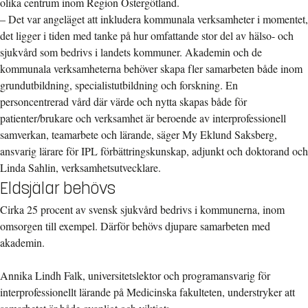
olika centrum inom Region Östergötland.
– Det var angeläget att inkludera kommunala verksamheter i momentet,
det ligger i tiden med tanke på hur omfattande stor del av hälso- och
sjukvård som bedrivs i landets kommuner. Akademin och de
kommunala verksamheterna behöver skapa fler samarbeten både inom
grundutbildning, specialistutbildning och forskning. En
personcentrerad vård där värde och nytta skapas både för
patienter/brukare och verksamhet är beroende av interprofessionell
samverkan, teamarbete och lärande, säger My Eklund Saksberg,
ansvarig lärare för IPL förbättringskunskap, adjunkt och doktorand och
Linda Sahlin, verksamhetsutvecklare.
Eldsjälar behövs
Cirka 25 procent av svensk sjukvård bedrivs i kommunerna, inom
omsorgen till exempel. Därför behövs djupare samarbeten med
akademin.
Annika Lindh Falk, universitetslektor och programansvarig för
interprofessionellt lärande på Medicinska fakulteten, understryker att