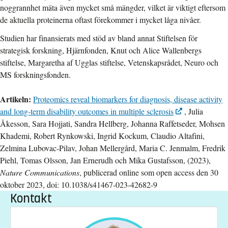
noggrannhet mäta även mycket små mängder, vilket är viktigt eftersom
de aktuella proteinerna oftast förekommer i mycket låga nivåer.
Studien har finansierats med stöd av bland annat Stiftelsen för
strategisk forskning, Hjärnfonden, Knut och Alice Wallenbergs
stiftelse, Margaretha af Ugglas stiftelse, Vetenskapsrådet, Neuro och
MS forskningsfonden.
Artikeln:
Proteomics reveal biomarkers for diagnosis, disease activity
and long-term disability outcomes in multiple sclerosis
, Julia
Åkesson, Sara Hojjati, Sandra Hellberg, Johanna Raffetseder, Mohsen
Khademi, Robert Rynkowski, Ingrid Kockum, Claudio Altafini,
Zelmina Lubovac-Pilav, Johan Mellergård, Maria C. Jenmalm, Fredrik
Piehl, Tomas Olsson, Jan Ernerudh och Mika Gustafsson, (2023),
Nature Communications
, publicerad online som open access den 30
oktober 2023, doi: 10.1038/s41467-023-42682-9
Kontakt