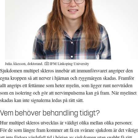
Julia Åkesson, doktorand.
IFM Linkoping University
Sjukdomen multipel skleros innebär att immunförsvaret angriper den
egna kroppen så att nerver i hjärnan och ryggmärgen skadas. Framför
allt angrips ett fettämne som heter myelin, som ligger runt nervtråden
som en isolering och gör att nervimpulserna kan gå fram. När myelinet
skadas kan inte signalerna ledas på rätt sätt.
Vem behöver behandling tidigt?
Hur multipel skleros utvecklas är väldigt olika mellan olika personer.
För de som längre fram kommer att få en svårare sjukdom är det viktigt
att inte förlora värdefull tid i början av sjukdomen utan snabbt få rätt