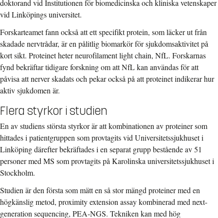
doktorand vid Institutionen för biomedicinska och kliniska vetenskaper
vid Linköpings universitet.
Forskarteamet fann också att ett specifikt protein, som läcker ut från
skadade nervtrådar, är en pålitlig biomarkör för sjukdomsaktivitet på
kort sikt. Proteinet heter neurofilament light chain, NfL. Forskarnas
fynd bekräftar tidigare forskning om att NfL kan användas för att
påvisa att nerver skadats och pekar också på att proteinet indikerar hur
aktiv sjukdomen är.
Flera styrkor i studien
En av studiens största styrkor är att kombinationen av proteiner som
hittades i patientgruppen som provtagits vid Universitetssjukhuset i
Linköping därefter bekräftades i en separat grupp bestående av 51
personer med MS som provtagits på Karolinska universitetssjukhuset i
Stockholm.
Studien är den första som mätt en så stor mängd proteiner med en
högkänslig metod, proximity extension assay kombinerad med next-
generation sequencing, PEA-NGS. Tekniken kan med hög