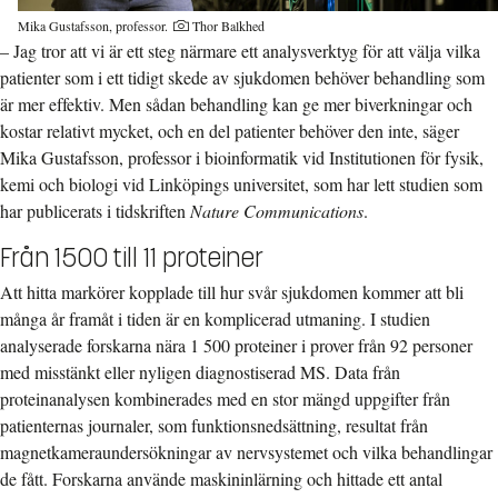
Mika Gustafsson, professor.
Thor Balkhed
– Jag tror att vi är ett steg närmare ett analysverktyg för att välja vilka
patienter som i ett tidigt skede av sjukdomen behöver behandling som
är mer effektiv. Men sådan behandling kan ge mer biverkningar och
kostar relativt mycket, och en del patienter behöver den inte, säger
Mika Gustafsson, professor i bioinformatik vid Institutionen för fysik,
kemi och biologi vid Linköpings universitet, som har lett studien som
har publicerats i tidskriften
Nature Communications
.
Från 1500 till 11 proteiner
Att hitta markörer kopplade till hur svår sjukdomen kommer att bli
många år framåt i tiden är en komplicerad utmaning. I studien
analyserade forskarna nära 1 500 proteiner i prover från 92 personer
med misstänkt eller nyligen diagnostiserad MS. Data från
proteinanalysen kombinerades med en stor mängd uppgifter från
patienternas journaler, som funktionsnedsättning, resultat från
magnetkameraundersökningar av nervsystemet och vilka behandlingar
de fått. Forskarna använde maskininlärning och hittade ett antal