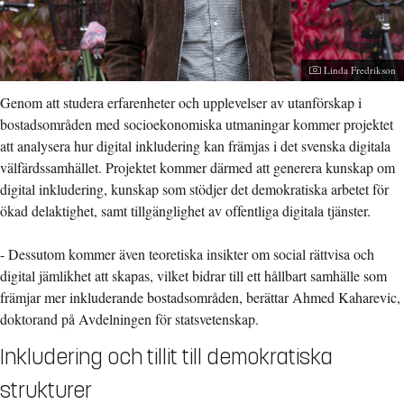
Fotograf:
Linda Fredrikson
Genom att studera erfarenheter och upplevelser av utanförskap i
bostadsområden med socioekonomiska utmaningar kommer projektet
att analysera hur digital inkludering kan främjas i det svenska digitala
välfärdssamhället. Projektet kommer därmed att generera kunskap om
digital inkludering, kunskap som stödjer det demokratiska arbetet för
ökad delaktighet, samt tillgänglighet av offentliga digitala tjänster.
- Dessutom kommer även teoretiska insikter om social rättvisa och
digital jämlikhet att skapas, vilket bidrar till ett hållbart samhälle som
främjar mer inkluderande bostadsområden, berättar Ahmed Kaharevic,
doktorand på Avdelningen för statsvetenskap.
Inkludering och tillit till demokratiska
strukturer