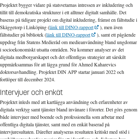
Projektet bygger vidare på statsvetarnas intressen av inkludering och
tillit till demokratiska strukturer i ett alltmer digitalt samhälle. Det
baseras på tidigare projekt om digital inkludering, främst en fältstudie i
Skäggetorp i Linköping (
länk till DINO-rapport
), men även
fältstudier på bibliotek (
länk till DINO-rapport
), samt ett pågående
uppdrag från Statens Medieråd om medieanvändning bland ungdomar
i socioekonomiskt utsatta områden. Nu kommer analyser av det
digitala medborgarskapet och det offentligas strategier att särskilt
uppmärksammas för att lägga grund för Ahmed Kaharevics
doktorsavhandling. Projektet DIN APP startar januari 2022 och
fortlöper till december 2024.
Intervjuer och enkät
Projektet inleds med att kartlägga användning och erfarenheter av
digitala verktyg samt tjänster bland invånare i förorter. Det görs genom
både intervjuer med boende och professionella som arbetar med
offentliga digitala tjänster, samt med en enkät baserad på
intervjuresultaten. Därefter analyseras resultaten kritiskt med stöd i