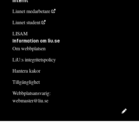
Internt
Liunet medarbetare
Liunet student
LISAM
Information om liu.se
Om webbplatsen
LiU:s integritetspolicy
Hantera kakor
Tillgänglighet
Webbplatsansvarig:
webmaster@liu.se
Redig