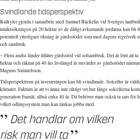
Svindlande tidsperspektiv
Kalkyler gjorda i samarbete med Samuel Bäckelin vid Sveriges lantbruks
intäktsökningen på 20 hektar av de dåligt avkastande jordarna kan bli 
potentiell ytterligare ökning är gårdsstödet som med dagens regelverk ut
och sambruk.
− Flera andra länder tillåter gårdsstöd vid solsambruk. Det är lönt att ta 
hektar och räknat på 40 års livslängd är nuvärdet av gårdsstödet närmar
Magnus Samuelsson.
Tidsperspektiven på investeringen kan bli svindlande. Solceller är väldi
klimatet. Faktum är att vi ännu inte riktigt vet hur länge solcellerna k
generation framåt, alltså cirka 40 år. Då behöver man också ta sats för
vilket odlingssystem man kan tänkas jobba med.
Det handlar om vilken
risk man vill ta