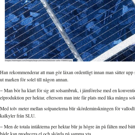
Han rekommenderar att man gör läxan ordentligt innan man sätter upp s
ut marken för solel till någon annan.
− Man bör ha klart för sig att solsambruk, i jämförelse med en konventio
elproduktion per hektar, eftersom man inte får plats med lika många solc
Med tolv meter mellan solpanelerna blir skördeminskningen för vallodlin
kalkyler från SLU.
− Men de totala intäkterna per hektar blir ju högre än på fälten med bät
både kan producera el och skörda på samma yta.