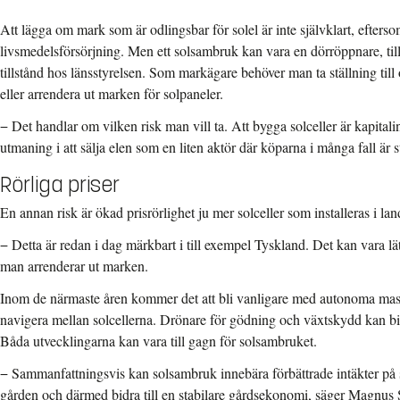
Att lägga om mark som är odlingsbar för solel är inte självklart, efters
livsmedelsförsörjning. Men ett solsambruk kan vara en dörröppnare, ti
tillstånd hos länsstyrelsen. Som markägare behöver man ta ställning till
eller arrendera ut marken för solpaneler.
− Det handlar om vilken risk man vill ta. Att bygga solceller är kapital
utmaning i att sälja elen som en liten aktör där köparna i många fall är s
Rörliga priser
En annan risk är ökad prisrörlighet ju mer solceller som installeras i lan
− Detta är redan i dag märkbart i till exempel Tyskland. Det kan vara lät
man arrenderar ut marken.
Inom de närmaste åren kommer det att bli vanligare med autonoma maskin
navigera mellan solcellerna. Drönare för gödning och växtskydd kan bid
Båda utvecklingarna kan vara till gagn för solsambruket.
− Sammanfattningsvis kan solsambruk innebära förbättrade intäkter på
gården och därmed bidra till en stabilare gårdsekonomi, säger Magnus