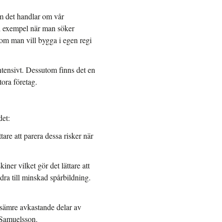
om det handlar om vår
ll exempel när man söker
 om man vill bygga i egen regi
intensivt. Dessutom finns det en
tora företag.
det:
tare att parera dessa risker när
er vilket gör det lättare att
ra till minskad spårbildning.
 sämre avkastande delar av
 Samuelsson.