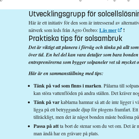
Utvecklingsgrupp för solcellslösn
Här är ett initiativ för den som är intresserad av alternat
Läs mer
!
nätverk som leds från Agro Örebro:
Praktiska tips för solsambruk
Det är viktigt att planera i förväg och tänka på allt so
över tid. En hel del kan vara detaljer som bara bonden 
entreprenörerna som bygger solpaneler vet så mycket 
Här är en sammanställning med tips:
Tänk på vad som finns i marken
. Pålarna till solp
kan störa vattenflöden på andra ställen. Det kräver n
Tänk på var
kablarna hamnar så att de inte ligger i 
ligga på ett betryggande djup för plogens framfart. Et
tillräckligt, men det är något bonden måste bedöma på 
Passa på att
ta
bort de stenar som du vet om. Det är my
man ändå har en grävare på plats.