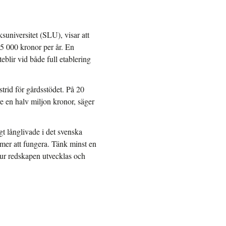
universitet (SLU), visar att
85 000 kronor per år. En
eblir vid både full etablering
strid för gårdsstödet. På 20
e en halv miljon kronor, säger
gt långlivade i det svenska
ommer att fungera. Tänk minst en
 hur redskapen utvecklas och