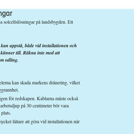
ingar
iva solcellslösningar på landsbygden. Ett
m kan uppstå, både vid installationen och
känner till. Räkna inte med att
om odling.
anelerna kan skada markens dränering, vilket
oggrannhet.
vägen för redskapen.
Kablarna måste också
t arbetsdjup på 30 centimeter bör vara
plats.
cket lättare att göra vid installationen när