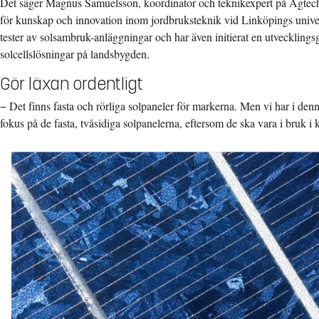
Det säger Magnus Samuelsson, koordinator och teknikexpert på Agtec
för kunskap och innovation inom jordbruksteknik vid Linköpings univer
tester av solsambruk-anläggningar och har även initierat en utvecklingsg
solcellslösningar på landsbygden.
Gör läxan ordentligt
− Det finns fasta och rörliga solpaneler för markerna. Men vi har i den
fokus på de fasta, tvåsidiga solpanelerna, eftersom de ska vara i bruk i 