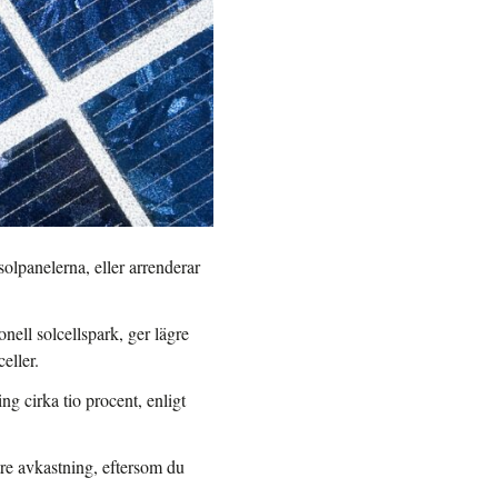
olpanelerna, eller arrenderar
nell solcellspark, ger lägre
eller.
g cirka tio procent, enligt
tre avkastning, eftersom du