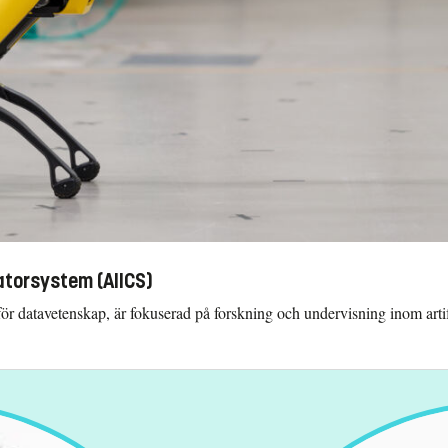
datorsystem (AIICS)
 datavetenskap, är fokuserad på forskning och undervisning inom artific