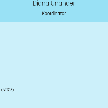
Diana Unander
Koordinator
em (AIICS)