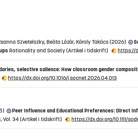
uzsanna Szvetelszky, Beáta Lázár, Károly Takács (2026)
S
oups
Rationality and Society
(Artikel i tidskrift)
https://
daries, selective salience: How classroom gender composit
https://dx.doi.org/10.1016/j.socnet.2026.04.013
25)
Peer Influence and Educational Preferences: Direct In
, Vol. 34
(Artikel i tidskrift)
https://dx.doi.org/10.1111/so