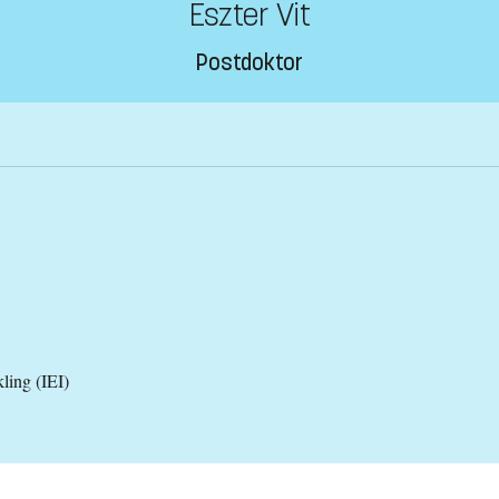
Eszter Vit
Postdoktor
kling (IEI)