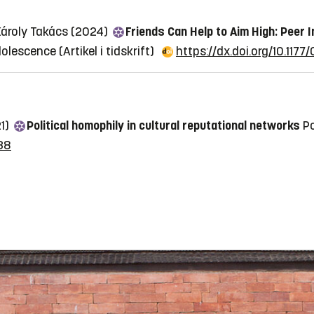
 Károly Takács (2024)
Friends Can Help to Aim High: Peer 
dolescence
(Artikel i tidskrift)
https://dx.doi.org/10.11
21)
Political homophily in cultural reputational networks
Po
538