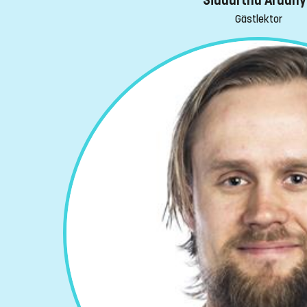
Siddartha Aradh
Gästlektor