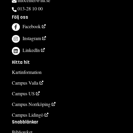
infocenter@liu.se
013-28 10 00
Följ oss
Facebook
Instagram
LinkedIn
Hitta hit
Kartinformation
Campus Valla
Campus US
Campus Norrköping
Campus Lidingö
Snabblänkar
Biblioteket