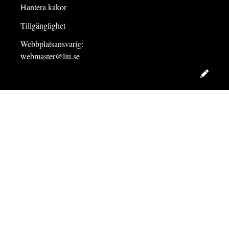
Hantera kakor
Tillgänglighet
Webbplatsansvarig:
webmaster@liu.se
Redig