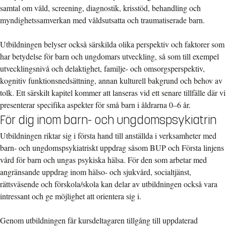
samtal om våld, screening, diagnostik, krisstöd, behandling och
myndighetssamverkan med våldsutsatta och traumatiserade barn.
Utbildningen belyser också särskilda olika perspektiv och faktorer som
har betydelse för barn och ungdomars utveckling, så som till exempel
utvecklingsnivå och delaktighet, familje- och omsorgsperspektiv,
kognitiv funktionsnedsättning, annan kulturell bakgrund och behov av
tolk. Ett särskilt kapitel kommer att lanseras vid ett senare tillfälle där vi
presenterar specifika aspekter för små barn i åldrarna 0–6 år.
För dig inom barn- och ungdomspsykiatrin
Utbildningen riktar sig i första hand till anställda i verksamheter med
barn- och ungdomspsykiatriskt uppdrag såsom BUP och Första linjens
vård för barn och ungas psykiska hälsa. För den som arbetar med
angränsande uppdrag inom hälso- och sjukvård, socialtjänst,
rättsväsende och förskola/skola kan delar av utbildningen också vara
intressant och ge möjlighet att orientera sig i.
Genom utbildningen får kursdeltagaren tillgång till uppdaterad