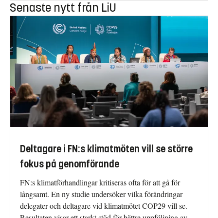
Senaste nytt från LiU
Deltagare i FN:s klimatmöten vill se större
fokus på genomförande
FN:s klimatförhandlingar kritiseras ofta för att gå för
långsamt. En ny studie undersöker vilka förändringar
delegater och deltagare vid klimatmötet COP29 vill se.
Resultaten visar ett starkt stöd för bättre uppföljning av