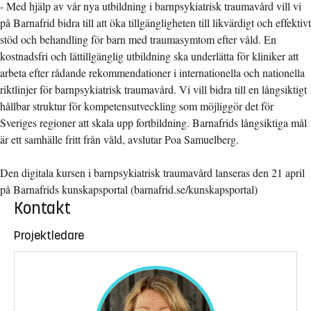
- Med hjälp av vår nya utbildning i barnpsykiatrisk traumavård vill vi
på Barnafrid bidra till att öka tillgängligheten till likvärdigt och effektivt
stöd och behandling för barn med traumasymtom efter våld. En
kostnadsfri och lättillgänglig utbildning ska underlätta för kliniker att
arbeta efter rådande rekommendationer i internationella och nationella
riktlinjer för barnpsykiatrisk traumavård. Vi vill bidra till en långsiktigt
hållbar struktur för kompetensutveckling som möjliggör det för
Sveriges regioner att skala upp fortbildning. Barnafrids långsiktiga mål
är ett samhälle fritt från våld, avslutar Poa Samuelberg.
Den digitala kursen i barnpsykiatrisk traumavård lanseras den 21 april
på Barnafrids kunskapsportal (barnafrid.se/kunskapsportal)
Kontakt
Projektledare