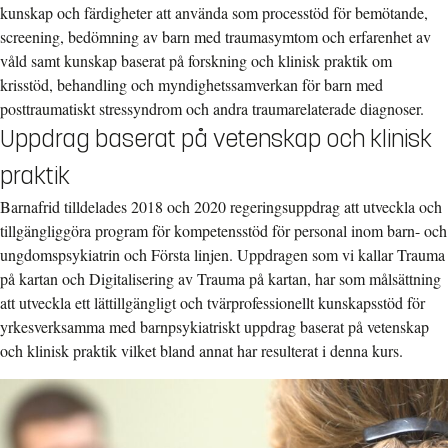
kunskap och färdigheter att använda som processtöd för bemötande,
screening, bedömning av barn med traumasymtom och erfarenhet av
våld samt kunskap baserat på forskning och klinisk praktik om
krisstöd, behandling och myndighetssamverkan för barn med
posttraumatiskt stressyndrom och andra traumarelaterade diagnoser.
Uppdrag baserat på vetenskap och klinisk
praktik
Barnafrid tilldelades 2018 och 2020 regeringsuppdrag att utveckla och
tillgängliggöra program för kompetensstöd för personal inom barn- och
ungdomspsykiatrin och Första linjen. Uppdragen som vi kallar Trauma
på kartan och Digitalisering av Trauma på kartan, har som målsättning
att utveckla ett lättillgängligt och tvärprofessionellt kunskapsstöd för
yrkesverksamma med barnpsykiatriskt uppdrag baserat på vetenskap
och klinisk praktik vilket bland annat har resulterat i denna kurs.