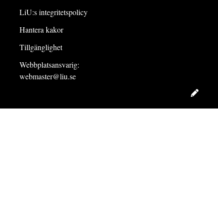
LiU:s integritetspolicy
Hantera kakor
Tillgänglighet
Webbplatsansvarig:
webmaster@liu.se
Redig