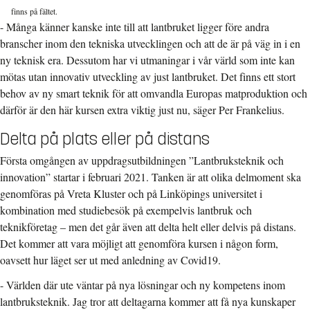
finns på fältet.
- Många känner kanske inte till att lantbruket ligger före andra
branscher inom den tekniska utvecklingen och att de är på väg in i en
ny teknisk era. Dessutom har vi utmaningar i vår värld som inte kan
mötas utan innovativ utveckling av just lantbruket. Det finns ett stort
behov av ny smart teknik för att omvandla Europas matproduktion och
därför är den här kursen extra viktig just nu, säger Per Frankelius.
Delta på plats eller på distans
Första omgången av uppdragsutbildningen ”Lantbruksteknik och
innovation” startar i februari 2021. Tanken är att olika delmoment ska
genomföras på Vreta Kluster och på Linköpings universitet i
kombination med studiebesök på exempelvis lantbruk och
teknikföretag – men det går även att delta helt eller delvis på distans.
Det kommer att vara möjligt att genomföra kursen i någon form,
oavsett hur läget ser ut med anledning av Covid19.
- Världen där ute väntar på nya lösningar och ny kompetens inom
lantbruksteknik. Jag tror att deltagarna kommer att få nya kunskaper