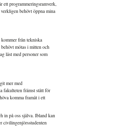
 är ett programmeringsramverk,
har verkligen behövt öppna mina
m kommer från tekniska
i behövt mötas i mitten och
 jag läst med personer som
agit mer med
fakulteten främst stått för
ehöva komma framåt i ett
h in på oss själva. Ibland kan
er civilingenjörsstudenten