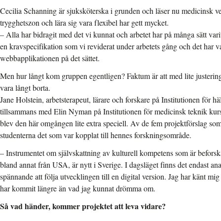
Cecilia Schanning är sjuksköterska i grunden och läser nu medicinsk vet
trygghetszon och lära sig vara flexibel har gett mycket.
– Alla har bidragit med det vi kunnat och arbetet har på många sätt varit v
en kravspecifikation som vi reviderat under arbetets gång och det har va
webbapplikationen på det sättet.
Men hur långt kom gruppen egentligen? Faktum är att med lite justeringa
vara långt borta.
Jane Holstein, arbetsterapeut, lärare och forskare på Institutionen för h
tillsammans med Elin Nyman på Institutionen för medicinsk teknik kurs
blev den här omgången lite extra speciell. Av de fem projektförslag som
studenterna det som var kopplat till hennes forskningsområde.
– Instrumentet om självskattning av kulturell kompetens som är beforsk
bland annat från USA, är nytt i Sverige. I dagsläget finns det endast anal
spännande att följa utvecklingen till en digital version. Jag har känt mi
har kommit längre än vad jag kunnat drömma om.
Så vad händer, kommer projektet att leva vidare?