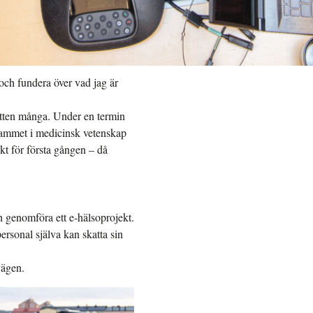
 och fundera över vad jag är
ratten många. Under en termin
grammet i medicinsk vetenskap
kt för första gången – då
ch genomföra ett e-hälsoprojekt.
rsonal själva kan skatta sin
vägen.