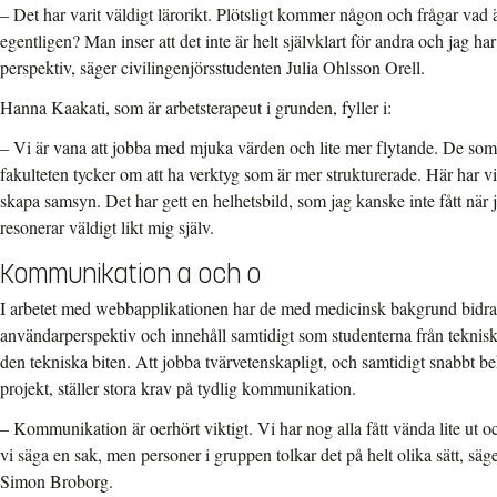
– Det har varit väldigt lärorikt. Plötsligt kommer någon och frågar vad
egentligen? Man inser att det inte är helt självklart för andra och jag 
perspektiv, säger civilingenjörsstudenten Julia Ohlsson Orell.
Hanna Kaakati, som är arbetsterapeut i grunden, fyller i:
– Vi är vana att jobba med mjuka värden och lite mer flytande. De so
fakulteten tycker om att ha verktyg som är mer strukturerade. Här har v
skapa samsyn. Det har gett en helhetsbild, som jag kanske inte fått när
resonerar väldigt likt mig själv.
Kommunikation a och o
I arbetet med webbapplikationen har de med medicinsk bakgrund bidr
användarperspektiv och innehåll samtidigt som studenterna från tekniska 
den tekniska biten. Att jobba tvärvetenskapligt, och samtidigt snabbt b
projekt, ställer stora krav på tydlig kommunikation.
– Kommunikation är oerhört viktigt. Vi har nog alla fått vända lite ut oc
vi säga en sak, men personer i gruppen tolkar det på helt olika sätt, säg
Simon Broborg.