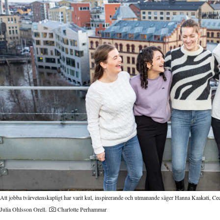
Att jobba tvärvetenskapligt har varit kul, inspirerande och utmanande säger Hanna Kaakati, C
Julia Ohlsson Orell.
Charlotte Perhammar