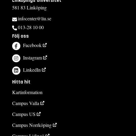
Linköpings universitet
581 83 Linköping
infocenter@liu.se
013-28 10 00
Följ oss
Facebook
Instagram
LinkedIn
Hitta hit
Kartinformation
Campus Valla
Campus US
Campus Norrköping
Campus Lidingö