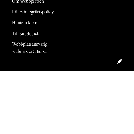
Om webbplatsen
LiU:s integritetspolicy
Hantera kakor
Tillgänglighet
Webbplatsansvarig:
webmaster@liu.se
Redig