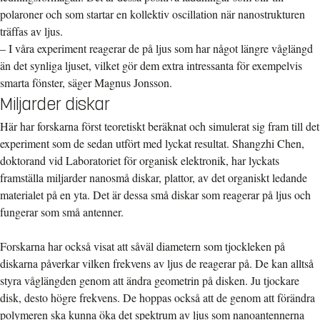
polaroner och som startar en kollektiv oscillation när nanostrukturen
träffas av ljus.
– I våra experiment reagerar de på ljus som har något längre våglängd
än det synliga ljuset, vilket gör dem extra intressanta för exempelvis
smarta fönster, säger Magnus Jonsson.
Miljarder diskar
Här har forskarna först teoretiskt beräknat och simulerat sig fram till det
experiment som de sedan utfört med lyckat resultat. Shangzhi Chen,
doktorand vid Laboratoriet för organisk elektronik, har lyckats
framställa miljarder nanosmå diskar, plattor, av det organiskt ledande
materialet på en yta. Det är dessa små diskar som reagerar på ljus och
fungerar som små antenner.
Forskarna har också visat att såväl diametern som tjockleken på
diskarna påverkar vilken frekvens av ljus de reagerar på. De kan alltså
styra våglängden genom att ändra geometrin på disken. Ju tjockare
disk, desto högre frekvens. De hoppas också att de genom att förändra
polymeren ska kunna öka det spektrum av ljus som nanoantennerna