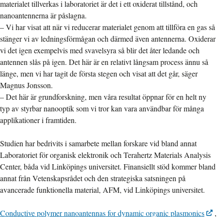
materialet tillverkas i laboratoriet är det i ett oxiderat tillstånd, och
nanoantennerna är påslagna.
– Vi har visat att när vi reducerar materialet genom att tillföra en gas så
stänger vi av ledningsförmågan och därmed även antennerna. Oxiderar
vi det igen exempelvis med svavelsyra så blir det åter ledande och
antennen slås på igen. Det här är en relativt långsam process ännu så
länge, men vi har tagit de första stegen och visat att det går, säger
Magnus Jonsson.
– Det här är grundforskning, men våra resultat öppnar för en helt ny
typ av styrbar nanooptik som vi tror kan vara användbar för många
applikationer i framtiden.
Studien har bedrivits i samarbete mellan forskare vid bland annat
Laboratoriet för organisk elektronik och Terahertz Materials Analysis
Center, båda vid Linköpings universitet. Finansiellt stöd kommer bland
annat från Vetenskapsrådet och den strategiska satsningen på
avancerade funktionella material, AFM, vid Linköpings universitet.
Conductive polymer nanoantennas for dynamic organic plasmonics
,