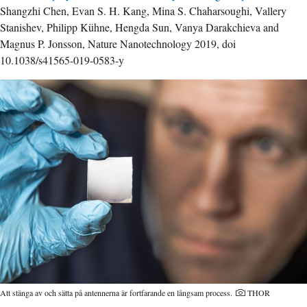
Shangzhi Chen, Evan S. H. Kang, Mina S. Chaharsoughi, Vallery
Stanishev, Philipp Kühne, Hengda Sun, Vanya Darakchieva and
Magnus P. Jonsson, Nature Nanotechnology 2019, doi
10.1038/s41565-019-0583-y
Att stänga av och sätta på antennerna är fortfarande en långsam process.
THOR