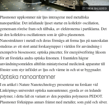
Fotograf:
THOR BALKHED
Plasmoner uppkommer när ljus interagerar med metalliska
nanopartiklar. Det infallande ljuset startar en kollektiv oscillation,
gemensam rörelse fram och tillbaka, av elektronerna i partiklarna. Det
är den kollektiva oscillationen som är själva plasmonen.
Nanostrukturer i metall och deras förmåga att forma ljus på nanoskalan
studeras av ett stort antal forskargrupper i världen för användning i
exempelvis biosensorer, optiska pincetter, för energiöverföring liksom
för att förstärka andra optiska fenomen. I framtiden hägrar
användningsområden alltifrån miniatyriserad medicinsk apparatur till
fönster som styr inflödet av ljus och värme in och ut ur byggnader.
Optiska nanoantenner
I en artikel i Nature Nanotechnology presenterar nu forskare vid
Linköpings universitet optiska nanoantenner, gjorda av en ledande
polymer, i detta fall en variant av den populära polymeren PEDOT.
Plasmoner förknippas annars främst med metaller, som guld och silver.