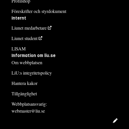
Profilshop
Föreskrifter och styrdokument
Internt
Liunet medarbetare
Liunet student
LISAM
Information om liu.se
Om webbplatsen
LiU:s integritetspolicy
Hantera kakor
Tillgänglighet
Webbplatsansvarig:
webmaster@liu.se
Redig