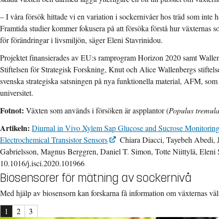
– I våra försök hittade vi en variation i sockernivåer hos träd som inte h
Framtida studier kommer fokusera på att försöka förstå hur växternas so
för förändringar i livsmiljön, säger Eleni Stavrinidou.
Projektet finansierades av EU:s ramprogram Horizon 2020 samt Walle
Stiftelsen för Strategisk Forskning, Knut och Alice Wallenbergs stiftel
svenska strategiska satsningen på nya funktionella material, AFM, som
universitet.
Fotnot:
Växten som används i försöken är aspplantor (
Populus tremul
Artikeln:
Diurnal in Vivo Xylem Sap Glucose and Sucrose Monitoring
Electrochemical Transistor Sensors
Chiara Diacci, Tayebeh Abedi, 
Gabrielsson, Magnus Berggren, Daniel T. Simon, Totte Niittylä, Eleni
10.1016/j.isci.2020.101966
Biosensorer för mätning av sockernivå
Med hjälp av biosensorn kan forskarna få information om växternas vä
1
2
3