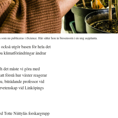
n som nu publiceras i iScience. Här sätter hon in biosensorn i en ung aspplanta.
 också utgör basen för hela det
ba klimatförändringar ändrar
h det måste vi göra med
att förstå hur växter reagerar
ou, biträdande professor vid
turvetenskap vid Linköpings
d Totte Niittyläs forskargrupp