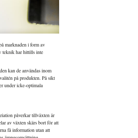
 på marknaden i form av
knik har hittills inte
tiden kan de användas inom
kvalitén på produkten. På sikt
er under icke-optimala
ation påverkar tillväxten är
lar av växten skärs bort för att
a få information utan att
rnas ämnesomsättning.