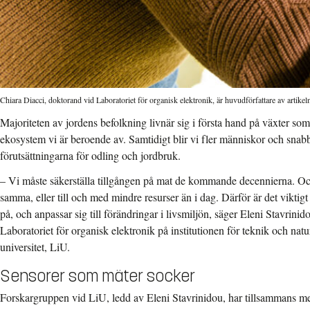
Chiara Diacci, doktorand vid Laboratoriet för organisk elektronik, är huvudförfattare av artikel
Majoriteten av jordens befolkning livnär sig i första hand på växter som
ekosystem vi är beroende av. Samtidigt blir vi fler människor och snab
förutsättningarna för odling och jordbruk.
– Vi måste säkerställa tillgången på mat de kommande decennierna. Oc
samma, eller till och med mindre resurser än i dag. Därför är det viktigt 
på, och anpassar sig till förändringar i livsmiljön, säger Eleni Stavrinid
Laboratoriet för organisk elektronik på institutionen för teknik och na
universitet, LiU.
Sensorer som mäter socker
Forskargruppen vid LiU, ledd av Eleni Stavrinidou, har tillsammans me