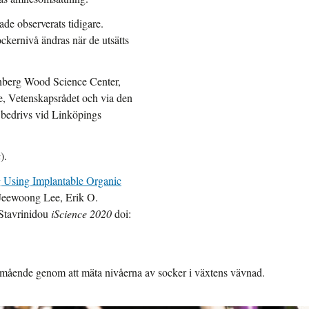
ade observerats tidigare.
ckernivå ändras när de utsätts
nberg Wood Science Center,
se, Vetenskapsrådet och via den
 bedrivs vid Linköpings
a
).
 Using Implantable Organic
Jeewoong Lee, Erik O.
 Stavrinidou
iScience 2020
doi:
lmående genom att mäta nivåerna av socker i växtens vävnad.