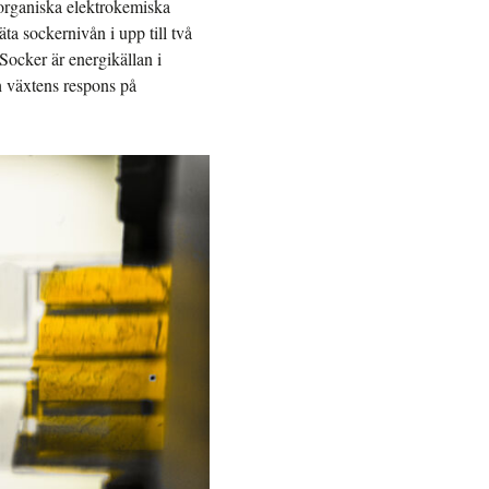
 organiska elektrokemiska
ta sockernivån i upp till två
 Socker är energikällan i
h växtens respons på