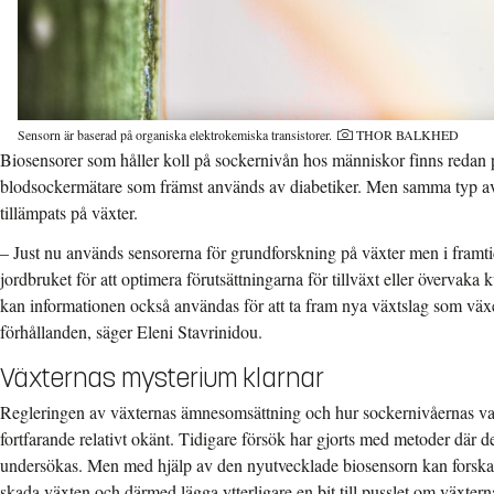
Sensorn är baserad på organiska elektrokemiska transistorer.
THOR BALKHED
Biosensorer som håller koll på sockernivån hos människor finns redan
blodsockermätare som främst används av diabetiker. Men samma typ av te
tillämpats på växter.
– Just nu används sensorerna för grundforskning på växter men i fram
jordbruket för att optimera förutsättningarna för tillväxt eller övervaka 
kan informationen också användas för att ta fram nya växtslag som väx
förhållanden, säger Eleni Stavrinidou.
Växternas mysterium klarnar
Regleringen av växternas ämnesomsättning och hur sockernivåernas vari
fortfarande relativt okänt. Tidigare försök har gjorts med metoder där de
undersökas. Men med hjälp av den nyutvecklade biosensorn kan forskarn
skada växten och därmed lägga ytterligare en bit till pusslet om växte