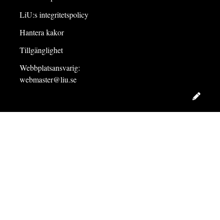
LiU:s integritetspolicy
Hantera kakor
Tillgänglighet
Webbplatsansvarig:
webmaster@liu.se
Redig