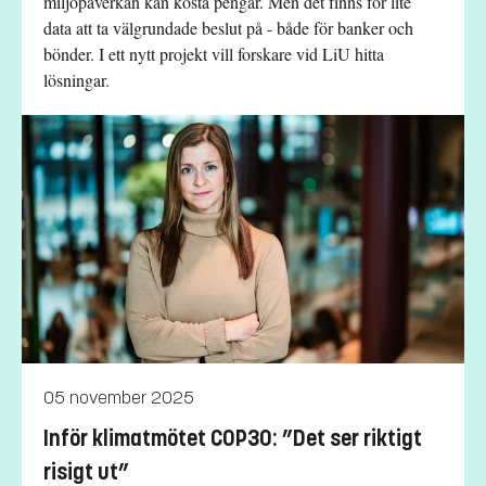
miljöpåverkan kan kosta pengar. Men det finns för lite
data att ta välgrundade beslut på - både för banker och
bönder. I ett nytt projekt vill forskare vid LiU hitta
lösningar.
05 november 2025
Inför klimatmötet COP30: ”Det ser riktigt
risigt ut”