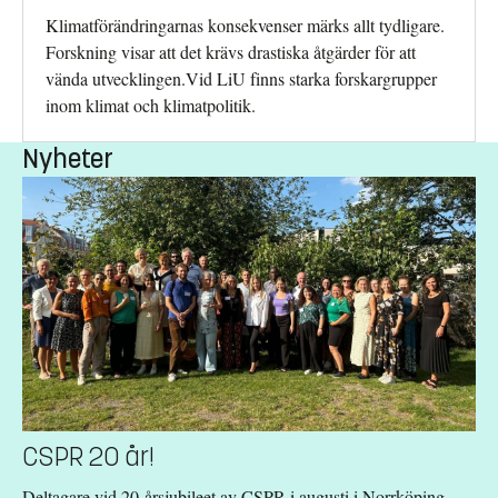
Klimatförändringarnas konsekvenser märks allt tydligare.
Forskning visar att det krävs drastiska åtgärder för att
vända utvecklingen.Vid LiU finns starka forskargrupper
inom klimat och klimatpolitik.
Nyheter
CSPR 20 år!
Deltagare vid 20-årsjubileet av CSPR i augusti i Norrköping.