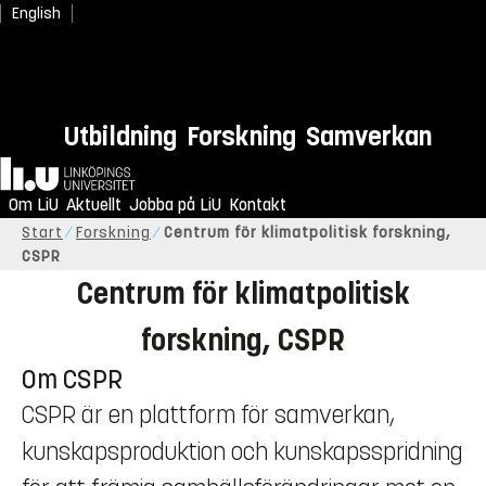
English
Utbildning
Forskning
Samverkan
CSPR 20 år!
Hem
Om LiU
2004-2024
Aktuellt
Jobba på LiU
Kontakt
Start
Forskning
Centrum för klimatpolitisk forskning,
CSPR
Centrum för klimatpolitisk
forskning, CSPR
Om CSPR
CSPR är en plattform för samverkan,
kunskapsproduktion och kunskapsspridning