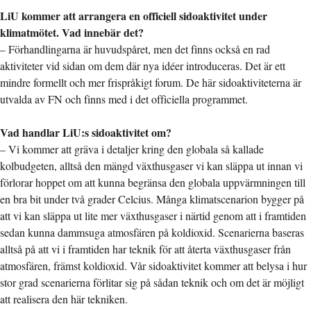
LiU kommer att arrangera en officiell sidoaktivitet under
klimatmötet. Vad innebär det?
– Förhandlingarna är huvudspåret, men det finns också en rad
aktiviteter vid sidan om dem där nya idéer introduceras. Det är ett
mindre formellt och mer frispråkigt forum. De här sidoaktiviteterna är
utvalda av FN och finns med i det officiella programmet.
Vad handlar LiU:s sidoaktivitet om?
– Vi kommer att gräva i detaljer kring den globala så kallade
kolbudgeten, alltså den mängd växthusgaser vi kan släppa ut innan vi
förlorar hoppet om att kunna begränsa den globala uppvärmningen till
en bra bit under två grader Celcius. Många klimatscenarion bygger på
att vi kan släppa ut lite mer växthusgaser i närtid genom att i framtiden
sedan kunna dammsuga atmosfären på koldioxid. Scenarierna baseras
alltså på att vi i framtiden har teknik för att återta växthusgaser från
atmosfären, främst koldioxid. Vår sidoaktivitet kommer att belysa i hur
stor grad scenarierna förlitar sig på sådan teknik och om det är möjligt
att realisera den här tekniken.