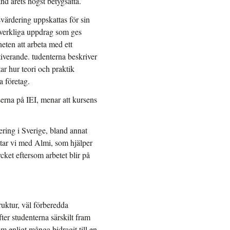
nd årets högst betygsatta.
svärdering
uppskattas för sin
e verkliga uppdrag som ges
eten att arbeta med ett
iverande. tudenterna beskriver
ar hur teori och praktik
 företag.
erna på IEI, menar att kursens
ring i Sverige, bland annat
tar vi med Almi, som hjälper
cket eftersom arbetet blir på
uktur, väl förberedda
ter studenterna särskilt fram
om enligt många bidragit till en