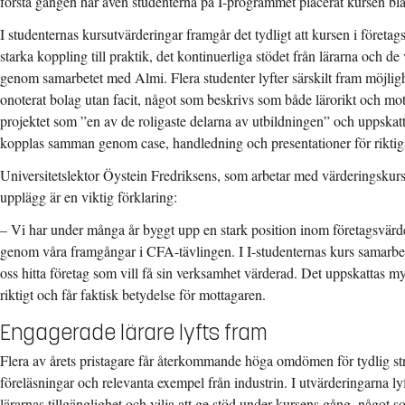
första gången har även studenterna på I-programmet placerat kursen bla
I studenternas kursutvärderingar framgår det tydligt att kursen i företag
starka koppling till praktik, det kontinuerliga stödet från lärarna och d
genom samarbetet med Almi. Flera studenter lyfter särskilt fram möjligh
onoterat bolag utan facit, något som beskrivs som både lärorikt och mot
projektet som ”en av de roligaste delarna av utbildningen” och uppskatt
kopplas samman genom case, handledning och presentationer för riktiga
Universitetslektor Öystein Fredriksen
s, som arbetar med värderingskurs
upplägg är en viktig förklaring:
– Vi har under många år byggt upp en stark position inom företagsvärde
genom våra framgångar i CFA-tävlingen. I I-studenternas kurs samarbe
oss hitta företag som vill få sin verksamhet värderad. Det uppskattas my
riktigt och får faktisk betydelse för mottagaren.
Engagerade lärare lyfts fram
Flera av årets pristagare får återkommande höga omdömen för tydlig str
föreläsningar och relevanta exempel från industrin. I utvärderingarna lyf
lärarnas tillgänglighet och vilja att ge stöd under kursens gång, något s