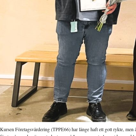
Kursen Företagsvärdering (TPPE66) har länge haft ett gott rykte, men åre