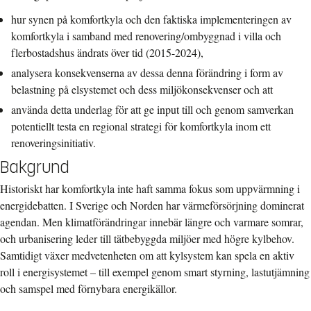
hur synen på komfortkyla och den faktiska implementeringen av
komfortkyla i samband med renovering/ombyggnad i villa och
flerbostadshus ändrats över tid (2015-2024),
analysera konsekvenserna av dessa denna förändring i form av
belastning på elsystemet och dess miljökonsekvenser och att
använda detta underlag för att ge input till och genom samverkan
potentiellt testa en regional strategi för komfortkyla inom ett
renoveringsinitiativ.
Bakgrund
Historiskt har komfortkyla inte haft samma fokus som uppvärmning i
energidebatten. I Sverige och Norden har värmeförsörjning dominerat
agendan. Men klimatförändringar innebär längre och varmare somrar,
och urbanisering leder till tätbebyggda miljöer med högre kylbehov.
Samtidigt växer medvetenheten om att kylsystem kan spela en aktiv
roll i energisystemet – till exempel genom smart styrning, lastutjämning
och samspel med förnybara energikällor.