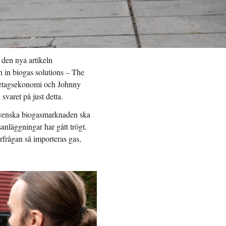
 den nya artikeln
th in biogas solutions – The
öretagsekonomi och Johnny
svaret på just detta.
en svenska biogasmarknaden ska
anläggningar har gått trögt.
rfrågan så importeras gas,