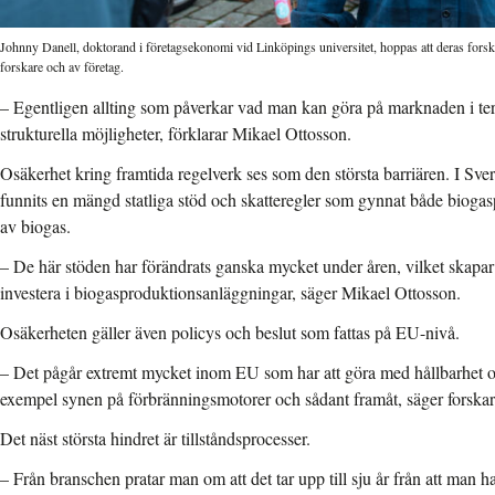
Johnny Danell, doktorand i företagsekonomi vid Linköpings universitet, hoppas att deras fors
forskare och av företag.
– Egentligen allting som påverkar vad man kan göra på marknaden i ter
strukturella möjligheter, förklarar Mikael Ottosson.
Osäkerhet kring framtida regelverk ses som den största barriären. I Sver
funnits en mängd statliga stöd och skatteregler som gynnat både biog
av biogas.
– De här stöden har förändrats ganska mycket under åren, vilket skapa
investera i biogasproduktionsanläggningar, säger Mikael Ottosson.
Osäkerheten gäller även policys och beslut som fattas på EU-nivå.
– Det pågår extremt mycket inom EU som har att göra med hållbarhet oc
exempel synen på förbränningsmotorer och sådant framåt, säger forskar
Det näst största hindret är tillståndsprocesser.
– Från branschen pratar man om att det tar upp till sju år från att man h