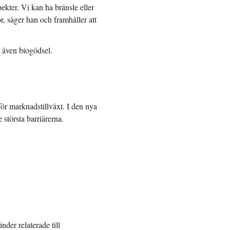
ekter. Vi kan ha bränsle eller
or, säger han och framhåller att
s även biogödsel.
 för marknadstillväxt. I den nya
 största barriärerna.
nder relaterade till