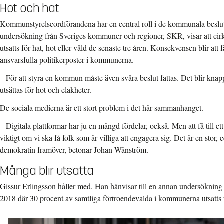
Hot och hat
Kommunstyrelseordförandena har en central roll i de kommunala beslut
undersökning från Sveriges kommuner och regioner, SKR, visar att cir
utsatts för hat, hot eller våld de senaste tre åren. Konsekvensen blir att f
ansvarsfulla politikerposter i kommunerna.
– För att styra en kommun måste även svåra beslut fattas. Det blir knappa
utsättas för hot och elakheter.
De sociala medierna är ett stort problem i det här sammanhanget.
– Digitala plattformar har ju en mängd fördelar, också. Men att få till ett
viktigt om vi ska få folk som är villiga att engagera sig. Det är en stor, 
demokratin framöver, betonar Johan Wänström.
Många blir utsatta
Gissur Erlingsson håller med. Han hänvisar till en annan undersökning
2018 där 30 procent av samtliga förtroendevalda i kommunerna utsatts f