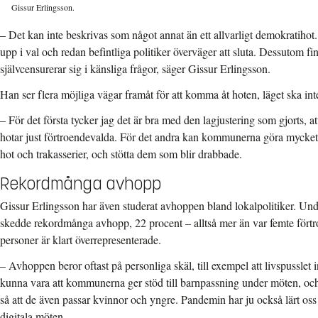
Gissur Erlingsson.
– Det kan inte beskrivas som något annat än ett allvarligt demokratihot. 
upp i val och redan befintliga politiker överväger att sluta. Dessutom fin
självcensurerar sig i känsliga frågor, säger Gissur Erlingsson.
Han ser flera möjliga vägar framåt för att komma åt hoten, läget ska int
– För det första tycker jag det är bra med den lagjustering som gjorts, a
hotar just förtroendevalda. För det andra kan kommunerna göra mycket 
hot och trakasserier, och stötta dem som blir drabbade.
Rekordmånga avhopp
Gissur Erlingsson har även studerat avhoppen bland lokalpolitiker. U
skedde rekordmånga avhopp, 22 procent – alltså mer än var femte fört
personer är klart överrepresenterade.
– Avhoppen beror oftast på personliga skäl, till exempel att livspusslet 
kunna vara att kommunerna ger stöd till barnpassning under möten, och
så att de även passar kvinnor och yngre. Pandemin har ju också lärt oss 
digitala möten.