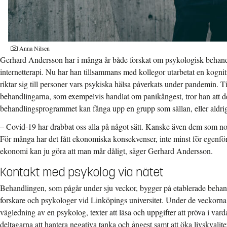
Anna Nilsen
Gerhard Andersson har i många år både forskat om psykologisk behandli
internetterapi. Nu har han tillsammans med kollegor utarbetat en kognit
riktar sig till personer vars psykiska hälsa påverkats under pandemin. Til
behandlingarna, som exempelvis handlat om panikångest, tror han att d
behandlingsprogrammet kan fånga upp en grupp som sällan, eller aldrig, 
– Covid-19 har drabbat oss alla på något sätt. Kanske även dem som nor
För många har det fått ekonomiska konsekvenser, inte minst för egenför
ekonomi kan ju göra att man mår dåligt, säger Gerhard Andersson.
Kontakt med psykolog via nätet
Behandlingen, som pågår under sju veckor, bygger på etablerade behan
forskare och psykologer vid Linköpings universitet. Under de veckorna 
vägledning av en psykolog, texter att läsa och uppgifter att pröva i vard
deltagarna att hantera negativa tanka och ångest samt att öka livskvalite