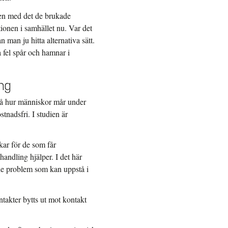
gen med det de brukade
tionen i samhället nu. Var det
n man ju hitta alternativa sätt.
å fel spår och hamnar i
ing
 på hur människor mår under
tnadsfri. I studien är
kar för de som får
handling hjälper. I det här
 de problem som kan uppstå i
takter bytts ut mot kontakt