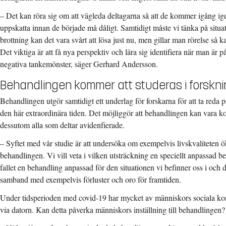
– Det kan röra sig om att vägleda deltagarna så att de kommer igång i
uppskatta innan de började må dåligt. Samtidigt måste vi tänka på situa
brottning kan det vara svårt att lösa just nu, men gillar man rörelse så ka
Det viktiga är att få nya perspektiv och lära sig identifiera när man är p
negativa tankemönster, säger Gerhard Andersson.
Behandlingen kommer att studeras i forskn
Behandlingen utgör samtidigt ett underlag för forskarna för att ta reda
den här extraordinära tiden. Det möjliggör att behandlingen kan vara kos
dessutom alla som deltar avidenfierade.
– Syftet med vår studie är att undersöka om exempelvis livskvaliteten ö
behandlingen. Vi vill veta i vilken utsträckning en speciellt anpassad be
fallet en behandling anpassad för den situationen vi befinner oss i och
samband med exempelvis förluster och oro för framtiden.
Under tidsperioden med covid-19 har mycket av människors sociala kon
via datorn. Kan detta påverka människors inställning till behandlingen?