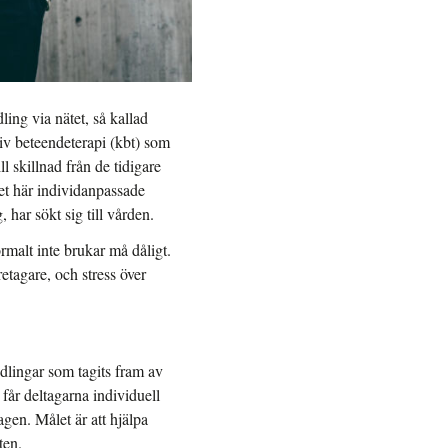
ng via nätet, så kallad
iv beteendeterapi (kbt) som
l skillnad från de tidigare
et här individanpassade
har sökt sig till vården.
malt inte brukar må dåligt.
etagare, och stress över
dlingar som tagits fram av
får deltagarna individuell
agen. Målet är att hjälpa
ten.