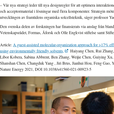
– Vår nya strategi leder till nya designregler för att optimera interakti
och acceptormaterial i lösningar med flera komponenter. Strategin möte
utvecklingen av framtidens organiska solcellsteknik, säger professor 
Den svenska delen av forskningen har finansierats via anslag från bla
Vetenskapsrådet, Formas, Åforsk och Olle Engkvist stiftelse samt Stiftel
Article:
A guest-assisted molecular-organization approach for >17% effi
using environmentally friendly solvents,
Haiyang Chen, Rui Zhang,
Libor Kobera, Sabina Abbrent, Ben Zhang, Weijie Chen, Guiying Xu,
Shanshan Chen, Changduk Yang , Jiri Brus, Jianhui Hou, Feng Gao, 
Nature Energy 2021, DOI 10.1038/s41560-021-00923-5