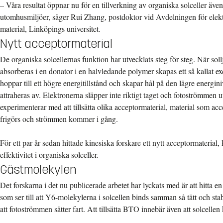
– Våra resultat öppnar nu för en tillverkning av organiska solceller även 
utomhusmiljöer, säger Rui Zhang, postdoktor vid Avdelningen för elekt
material, Linköpings universitet.
Nytt acceptormaterial
De organiska solcellernas funktion har utvecklats steg för steg. När soll
absorberas i en donator i en halvledande polymer skapas ett så kallat exci
hoppar till ett högre energitillstånd och skapar hål på den lägre energi
attraheras av. Elektronerna släpper inte riktigt taget och fotoströmmen u
experimenterar med att tillsätta olika acceptormaterial, material som acce
frigörs och strömmen kommer i gång.
För ett par år sedan hittade kinesiska forskare ett nytt acceptormaterial
effektivitet i organiska solceller.
Gästmolekylen
Det forskarna i det nu publicerade arbetet har lyckats med är att hitta 
som ser till att Y6-molekylerna i solcellen binds samman så tätt och stab
att fotoströmmen sätter fart. Att tillsätta BTO innebär även att solcellen k