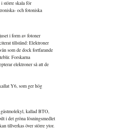
i större skala för
roniska- och fotoniska
juset i form av fotoner
terat tillstånd: Elektroner
nivån som de dock fortfarande
teblir. Forskarna
pterar elektroner så att de
, kallat Y6, som ger hög
en gästmolekyl, kallad BTO,
ilt i det gröna lösningsmedlet
an tillverkas över större ytor.