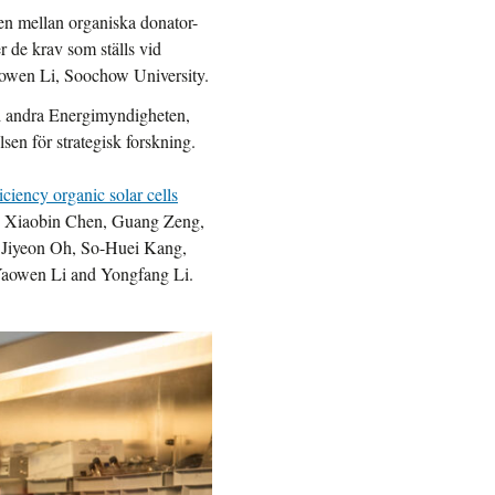
onen mellan organiska donator-
r de krav som ställs vid
Yaowen Li, Soochow University.
nd andra Energimyndigheten,
sen för strategisk forskning.
ciency organic solar cells
 Xiaobin Chen, Guang Zeng,
 Jiyeon Oh, So-Huei Kang,
Yaowen Li and Yongfang Li.