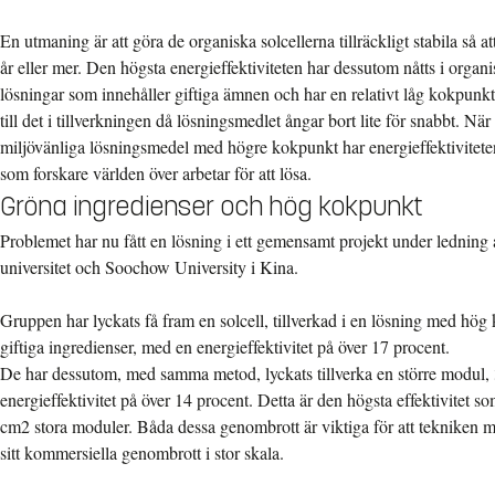
En utmaning är att göra de organiska solcellerna tillräckligt stabila så att 
år eller mer. Den högsta energieffektiviteten har dessutom nåtts i organis
lösningar som innehåller giftiga ämnen och har en relativt låg kokpunk
till det i tillverkningen då lösningsmedlet ångar bort lite för snabbt. Nä
miljövänliga lösningsmedel med högre kokpunkt har energieffektivitete
som forskare världen över arbetar för att lösa.
Gröna ingredienser och hög kokpunkt
Problemet har nu fått en lösning i ett gemensamt projekt under ledning
universitet och Soochow University i Kina.
Gruppen har lyckats få fram en solcell, tillverkad i en lösning med hö
giftiga ingredienser, med en energieffektivitet på över 17 procent.
De har dessutom, med samma metod, lyckats tillverka en större modul,
energieffektivitet på över 14 procent. Detta är den högsta effektivitet s
cm2 stora moduler. Båda dessa genombrott är viktiga för att tekniken m
sitt kommersiella genombrott i stor skala.